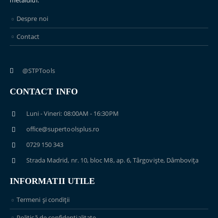
metalului.
Despre noi
Contact
@STPTools
CONTACT INFO
Luni - Vineri: 08:00AM - 16:30PM
office@supertoolsplus.ro
0729 150 343
Strada Madrid, nr. 10, bloc M8, ap. 6, Târgoviște, Dâmbovița
INFORMATII UTILE
Termeni și condiții
Politică de confidențialitate