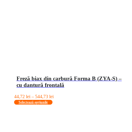
Freză biax din carbură Forma B (ZYA-S) –
cu dantură frontală
Interval
44,72
lei
–
544,73
lei
Acest
de
Selectează opțiunile
produs
prețuri:
are
44,72 lei
mai
până
multe
la
variații.
544,73 lei