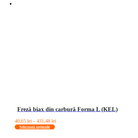
Freză biax din carbură Forma L (KEL)
Interval
40,65
lei
–
431,48
lei
Acest
de
Selectează opțiunile
produs
prețuri:
are
40,65 lei