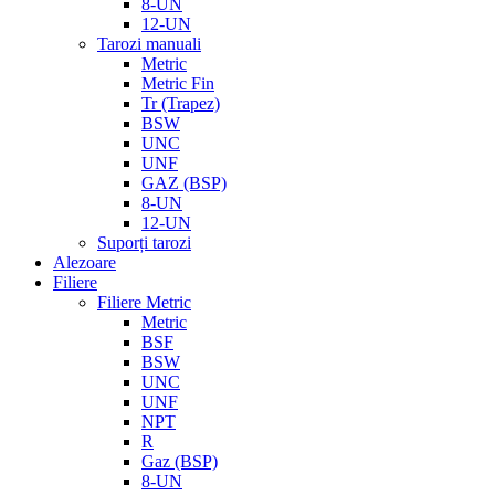
8-UN
12-UN
Tarozi manuali
Metric
Metric Fin
Tr (Trapez)
BSW
UNC
UNF
GAZ (BSP)
8-UN
12-UN
Suporți tarozi
Alezoare
Filiere
Filiere Metric
Metric
BSF
BSW
UNC
UNF
NPT
R
Gaz (BSP)
8-UN