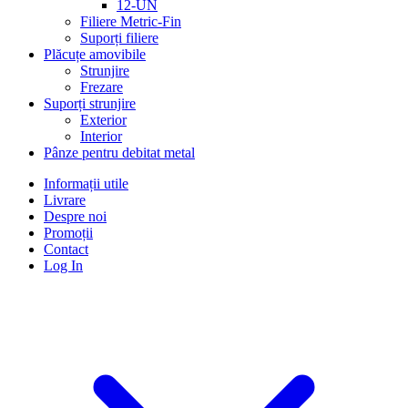
12-UN
Filiere Metric-Fin
Suporți filiere
Plăcuțe amovibile
Strunjire
Frezare
Suporți strunjire
Exterior
Interior
Pânze pentru debitat metal
Informații utile
Livrare
Despre noi
Promoții
Contact
Log In