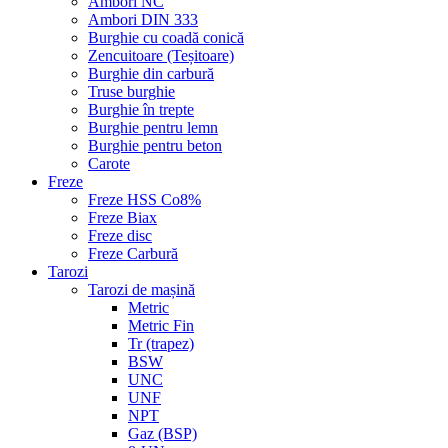
Ambori NC
Ambori DIN 333
Burghie cu coadă conică
Zencuitoare (Teșitoare)
Burghie din carbură
Truse burghie
Burghie în trepte
Burghie pentru lemn
Burghie pentru beton
Carote
Freze
Freze HSS Co8%
Freze Biax
Freze disc
Freze Carbură
Tarozi
Tarozi de mașină
Metric
Metric Fin
Tr (trapez)
BSW
UNC
UNF
NPT
Gaz (BSP)