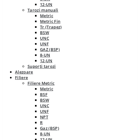
12-UN
Tarozi manuali
Metric
Metric Fin
Tr (Trapez)
BSW
UNC
UNF
GAZ (BSP)
8-UN
12-UN
Suporți tarozi
Alezoare
Filiere
Filiere Metric
Metric
BSF
BSW
UNC
UNF
NPT
R
Gaz (BSP)
8-UN
12-UN