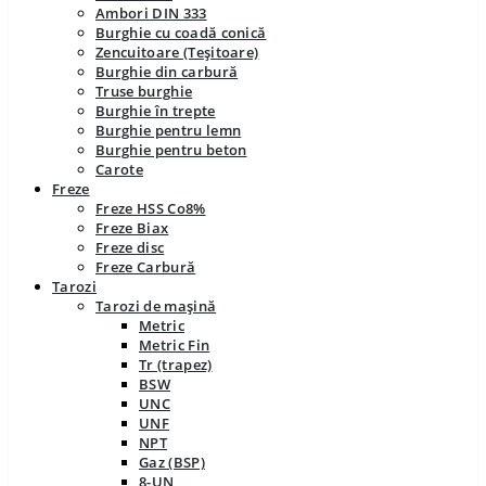
Ambori DIN 333
Burghie cu coadă conică
Zencuitoare (Teșitoare)
Burghie din carbură
Truse burghie
Burghie în trepte
Burghie pentru lemn
Burghie pentru beton
Carote
Freze
Freze HSS Co8%
Freze Biax
Freze disc
Freze Carbură
Tarozi
Tarozi de mașină
Metric
Metric Fin
Tr (trapez)
BSW
UNC
UNF
NPT
Gaz (BSP)
8-UN