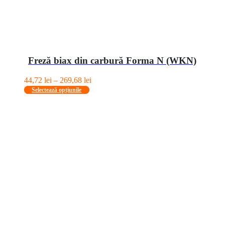
Freză biax din carbură Forma N (WKN)
Interval
44,72
lei
–
269,68
lei
Acest
de
Selectează opțiunile
produs
prețuri:
are
44,72 lei
mai
până
multe
la
variații.
269,68 lei
Opțiunile
pot
fi
alese
în
pagina
produsului.