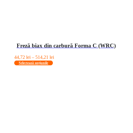
Freză biax din carbură Forma C (WRC)
Interval
44,72
lei
–
514,21
lei
Acest
de
Selectează opțiunile
produs
prețuri:
are
44,72 lei
mai
până
multe
la
variații.
514,21 lei
Opțiunile
pot
fi
alese
în
pagina
produsului.