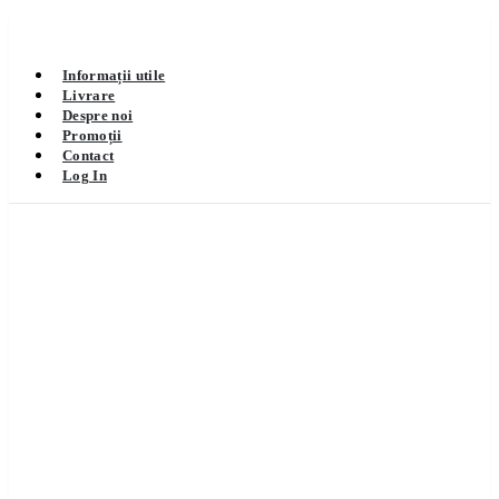
Informații utile
Livrare
Despre noi
Promoții
Contact
Log In