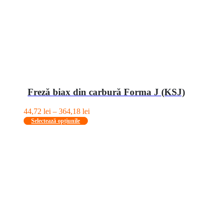
Freză biax din carbură Forma J (KSJ)
Interval
44,72
lei
–
364,18
lei
Acest
de
Selectează opțiunile
produs
prețuri:
are
44,72 lei
mai
până
multe
la
variații.
364,18 lei
Opțiunile
pot
fi
alese
în
pagina