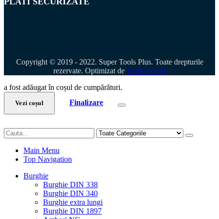
PLATI SECURIZATE
Copyright © 2019 - 2022. Super Tools Plus. Toate drepturile
rezervate. Optimizat de
Perfect Pixel
a fost adăugat în coșul de cumpărături.
Finalizare
Vezi coșul
Main Menu
Top Navigation
Burghie
Burghie DIN 338
Burghie DIN 340
Burghie extra lungi
Burghie DIN 1897