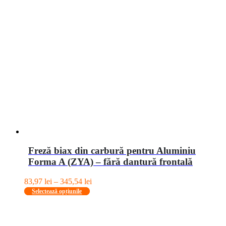
Freză biax din carbură pentru Aluminiu
Forma A (ZYA) – fără dantură frontală
Interval
83,97
lei
–
345,54
lei
Acest
de
Selectează opțiunile
produs
prețuri:
are
83,97 lei
mai
până