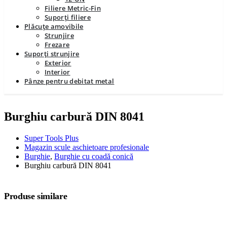
Filiere Metric-Fin
Suporți filiere
Plăcuțe amovibile
Strunjire
Frezare
Suporți strunjire
Exterior
Interior
Pânze pentru debitat metal
Burghiu carbură DIN 8041
Super Tools Plus
Magazin scule aschietoare profesionale
Burghie
,
Burghie cu coadă conică
Burghiu carbură DIN 8041
Produse similare