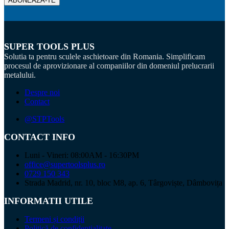
produsului.
SUPER TOOLS PLUS
Solutia ta pentru sculele aschietoare din Romania. Simplificam
procesul de aprovizionare al companiilor din domeniul prelucrarii
metalului.
Despre noi
Contact
@STPTools
CONTACT INFO
Luni - Vineri: 08:00AM - 16:30PM
office@supertoolsplus.ro
0729 150 343
Strada Madrid, nr. 10, bloc M8, ap. 6, Târgoviște, Dâmbovița
INFORMATII UTILE
Termeni și condiții
Politică de confidențialitate