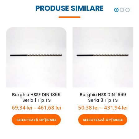
PRODUSE SIMILARE
Burghiu HSSE DIN 1869
Burghiu HSS DIN 1869
Seria 1 Tip TS
Seria 3 Tip TS
Interval
Inte
69,34
lei
–
461,68
lei
50,38
lei
–
431,94
lei
de
de
Acest produs are mai multe variații. Opțiunile pot fi alese în pagina produsului.
Acest produs are mai multe variații. Opțiunil
prețuri:
prețu
SELECTEAZĂ OPȚIUNILE
SELECTEAZĂ OPȚIUNILE
69,34 lei
50,38
până
pân
la
la
461,68 lei
431,9