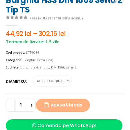
Burghiu HSS DIN 1869 Seria 2
Tip TS
( Nu există recenzii până acum. )
0
out of 5
Interval
44,92
lei
–
302,15
lei
de
Termen de livrare: 1-5 zile
prețuri:
44,92 lei
Cod produs:
STP0014
până
Categorie:
Burghie extra lungi
la
Etichete:
burghiu extra-lung
,
DIN 1869
,
seria 2
302,15 lei
DIAMETRU
ADAUGĂ ÎN COȘ
Comanda pe WhatsApp!