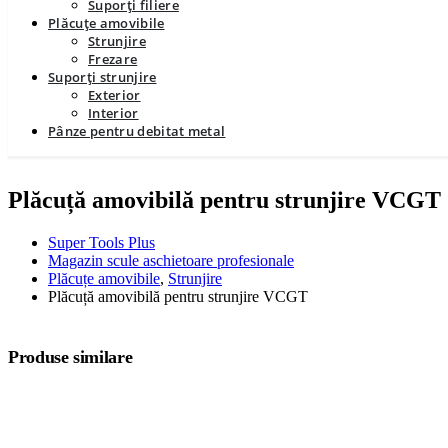
Suporți filiere
Plăcuțe amovibile
Strunjire
Frezare
Suporți strunjire
Exterior
Interior
Pânze pentru debitat metal
Plăcuță amovibilă pentru strunjire VCGT
Super Tools Plus
Magazin scule aschietoare profesionale
Plăcuțe amovibile
,
Strunjire
Plăcuță amovibilă pentru strunjire VCGT
Produse similare