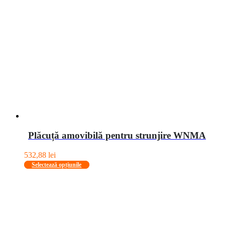
Plăcuță amovibilă pentru strunjire WNMA
532,88
lei
Acest
Selectează opțiunile
produs
are
mai
multe
variații.
Opțiunile