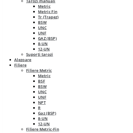
Tarozi manuali
Metric
Metric Fin
Tr (Trapez)
BSW
UNC
UNF
GAZ (BSP)
8-UN
12-UN
Suporți tarozi
Alezoare
Filiere
Filiere Metric
Metric
BSF
BSW
UNC
UNF
NPT
R
Gaz (BSP)
8-UN
12-UN
Filiere Metric-Fin