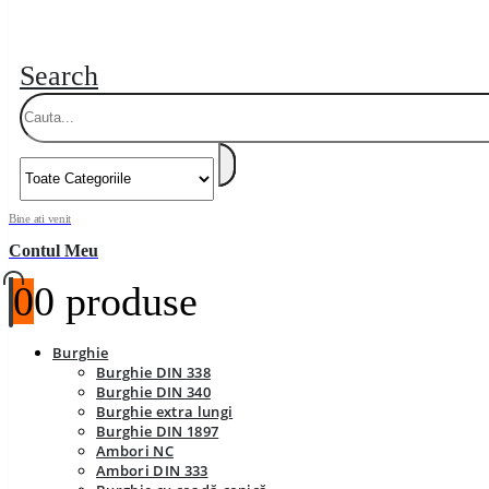
Search
Bine ati venit
Contul Meu
0
0 produse
Burghie
Burghie DIN 338
Burghie DIN 340
Burghie extra lungi
Burghie DIN 1897
Ambori NC
Ambori DIN 333