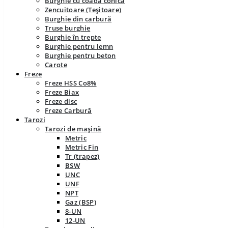
Burghie cu coadă conică
Zencuitoare (Teșitoare)
Burghie din carbură
Truse burghie
Burghie în trepte
Burghie pentru lemn
Burghie pentru beton
Carote
Freze
Freze HSS Co8%
Freze Biax
Freze disc
Freze Carbură
Tarozi
Tarozi de mașină
Metric
Metric Fin
Tr (trapez)
BSW
UNC
UNF
NPT
Gaz (BSP)
8-UN
12-UN