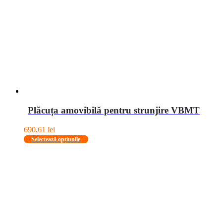
alese
în
pagina
produsului.
Plăcuța amovibilă pentru strunjire VBMT
690,61
lei
Acest
Selectează opțiunile
produs
are
mai
multe
variații.
Opțiunile
pot
fi
alese