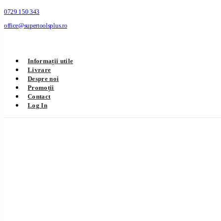
0729 150 343
office@supertoolsplus.ro
Informații utile
Livrare
Despre noi
Promoții
Contact
Log In