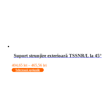
fi
alese
în
pagina
produsului.
Suport strunjire exterioară TSSNR/L la 45°
Interval
404,65
lei
–
465,56
lei
Acest
de
Selectează opțiunile
produs
prețuri:
are
404,65 lei
mai
până
multe
la
variații.
465,56 lei
Opțiunile
pot
fi
alese