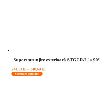
pot
fi
alese
în
pagina
produsului.
Suport strunjire exterioară STGCR/L la 90°
Interval
244,13
lei
–
340,69
lei
Acest
de
Selectează opțiunile
produs
prețuri:
are
244,13 lei
mai
până
multe
la
variații.
340,69 lei
Opțiunile
pot