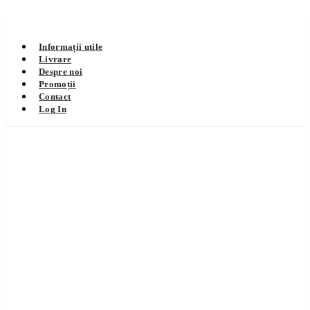
Informații utile
Livrare
Despre noi
Promoții
Contact
Log In