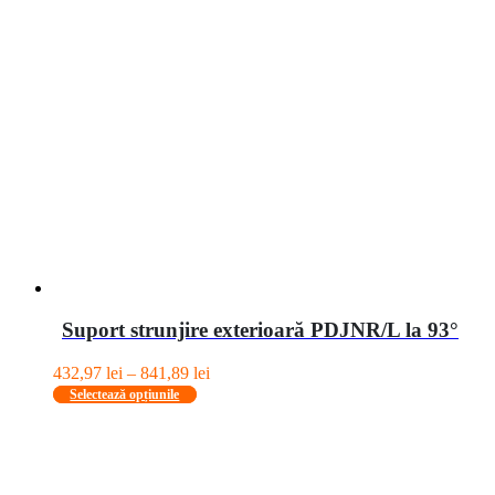
Suport strunjire exterioară PDJNR/L la 93°
Interval
432,97
lei
–
841,89
lei
Acest
de
Selectează opțiunile
produs
prețuri:
are
432,97 lei
mai
până
multe
la
variații.
841,89 lei