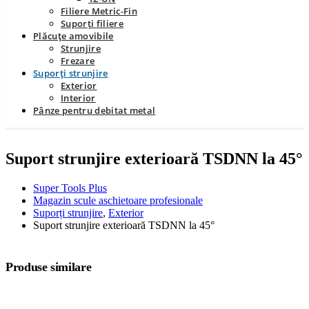
Filiere Metric-Fin
Suporți filiere
Plăcuțe amovibile
Strunjire
Frezare
Suporți strunjire
Exterior
Interior
Pânze pentru debitat metal
Suport strunjire exterioară TSDNN la 45°
Super Tools Plus
Magazin scule aschietoare profesionale
Suporți strunjire
,
Exterior
Suport strunjire exterioară TSDNN la 45°
Produse similare