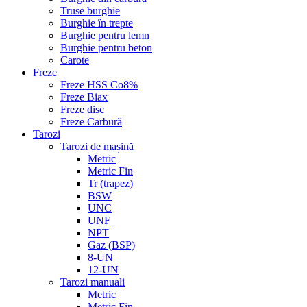
Truse burghie
Burghie în trepte
Burghie pentru lemn
Burghie pentru beton
Carote
Freze
Freze HSS Co8%
Freze Biax
Freze disc
Freze Carbură
Tarozi
Tarozi de mașină
Metric
Metric Fin
Tr (trapez)
BSW
UNC
UNF
NPT
Gaz (BSP)
8-UN
12-UN
Tarozi manuali
Metric
Metric Fin