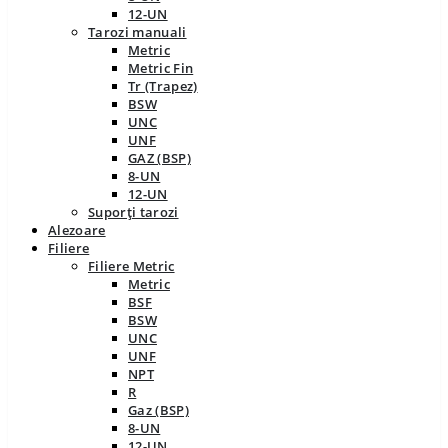
12-UN
Tarozi manuali
Metric
Metric Fin
Tr (Trapez)
BSW
UNC
UNF
GAZ (BSP)
8-UN
12-UN
Suporți tarozi
Alezoare
Filiere
Filiere Metric
Metric
BSF
BSW
UNC
UNF
NPT
R
Gaz (BSP)
8-UN
12-UN