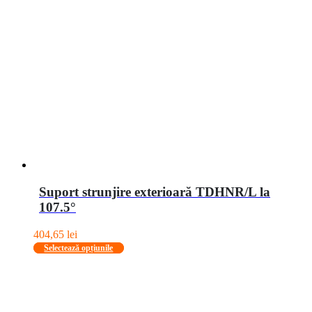
Opțiunile
pot
fi
alese
în
pagina
produsului.
Suport strunjire exterioară TDHNR/L la
107.5°
404,65
lei
Acest
Selectează opțiunile
produs
are
mai
multe
variații.