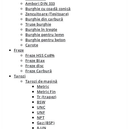
Ambori DIN 333
Burghie cu coadă conică
Zencuitoare (Teșitoare)
Burghie din carbură
Truse burghie
Burghie în trepte
Burghie pentru lemn
Burghie pentru beton
Carote
Freze
Freze HSS Co8%
Freze Biax
Freze disc
Freze Carbură
Tarozi
Tarozi de mașină
Metric
Metric Fin
Tr (trapez)
BSW
UNC
UNF
NPT
Gaz (BSP)
8-UN