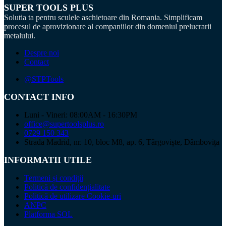
SUPER TOOLS PLUS
Solutia ta pentru sculele aschietoare din Romania. Simplificam
procesul de aprovizionare al companiilor din domeniul prelucrarii
metalului.
Despre noi
Contact
@STPTools
CONTACT INFO
Luni - Vineri: 08:00AM - 16:30PM
office@supertoolsplus.ro
0729 150 343
Strada Madrid, nr. 10, bloc M8, ap. 6, Târgoviște, Dâmbovița
INFORMATII UTILE
Termeni și condiții
Politică de confidențialitate
Politică de utilizare Cookie-uri
ANPC
Platforma SOL