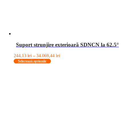
produsului.
Suport strunjire exterioară SDNCN la 62.5°
Interval
244,13
lei
–
34.069,44
lei
Acest
de
Selectează opțiunile
produs
prețuri:
are
244,13 lei
mai
până
multe
la
variații.
34.069,44 lei
Opțiunile
pot
fi
alese
în
pagina
produsului.