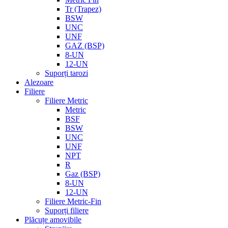
Tr (Trapez)
BSW
UNC
UNF
GAZ (BSP)
8-UN
12-UN
Suporți tarozi
Alezoare
Filiere
Filiere Metric
Metric
BSF
BSW
UNC
UNF
NPT
R
Gaz (BSP)
8-UN
12-UN
Filiere Metric-Fin
Suporți filiere
Plăcuțe amovibile