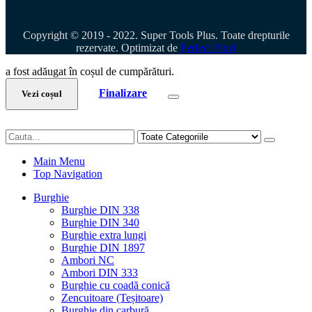
Copyright © 2019 - 2022. Super Tools Plus. Toate drepturile
rezervate. Optimizat de
Perfect Pixel
a fost adăugat în coșul de cumpărături.
Finalizare
Vezi coșul
Main Menu
Top Navigation
Burghie
Burghie DIN 338
Burghie DIN 340
Burghie extra lungi
Burghie DIN 1897
Ambori NC
Ambori DIN 333
Burghie cu coadă conică
Zencuitoare (Teșitoare)
Burghie din carbură