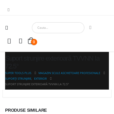
0
Suport strunjire exterioară TVVNN la
72.5°
SUPER TOOLS PLUS
MAGAZIN SCULE ASCHIETOARE PROFESIONALE
SUPORȚI STRUNJIRE
,
EXTERIOR
SUPORT STRUNJIRE EXTERIOARĂ TVVNN LA 72.5°
PRODUSE SIMILARE