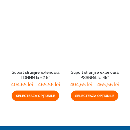
Suport strunjire exterioară
Suport strunjire exterioară
TDNNN la 62.5°
PSSNR/L la 45°
Interval
Inte
404,65
lei
–
465,56
lei
404,65
lei
–
465,56
lei
de
de
Acest produs are mai multe variații. Opțiunile pot fi alese în pagina produsului.
Acest produs are mai multe variații. Opțiunile po
prețuri:
preț
SELECTEAZĂ OPȚIUNILE
SELECTEAZĂ OPȚIUNILE
404,65 lei
404,
până
pân
la
la
465,56 lei
465,