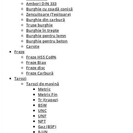
Ambori DIN 333
Burghie cu coadă conică
Zencuitoare (Teșitoare)
Burghie din carbură
Truse burghie
Burghie în trepte
Burghie pentru lemn
Burghie pentru beton
Carote
Freze
Freze HSS Co8%
Freze Biax
Freze disc
Freze Carbură
Tarozi
Tarozi de mașină
Metric
Metric Fin
Tr (trapez)
BSW
UNC
UNF
NPT
Gaz (BSP)
8-UN