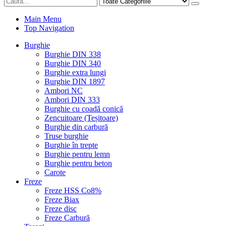
Main Menu
Top Navigation
Burghie
Burghie DIN 338
Burghie DIN 340
Burghie extra lungi
Burghie DIN 1897
Ambori NC
Ambori DIN 333
Burghie cu coadă conică
Zencuitoare (Teșitoare)
Burghie din carbură
Truse burghie
Burghie în trepte
Burghie pentru lemn
Burghie pentru beton
Carote
Freze
Freze HSS Co8%
Freze Biax
Freze disc
Freze Carbură