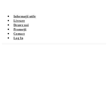
Informații utile
Livrare
Despre noi
Promoții
Contact
Log In