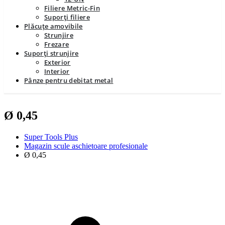
Filiere Metric-Fin
Suporți filiere
Plăcuțe amovibile
Strunjire
Frezare
Suporți strunjire
Exterior
Interior
Pânze pentru debitat metal
Ø 0,45
Super Tools Plus
Magazin scule aschietoare profesionale
Ø 0,45