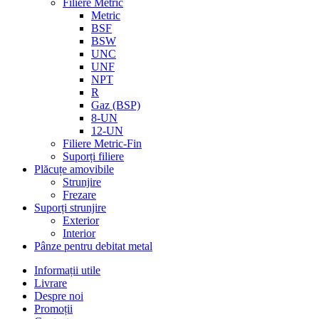
Filiere Metric
Metric
BSF
BSW
UNC
UNF
NPT
R
Gaz (BSP)
8-UN
12-UN
Filiere Metric-Fin
Suporți filiere
Plăcuțe amovibile
Strunjire
Frezare
Suporți strunjire
Exterior
Interior
Pânze pentru debitat metal
Informații utile
Livrare
Despre noi
Promoții