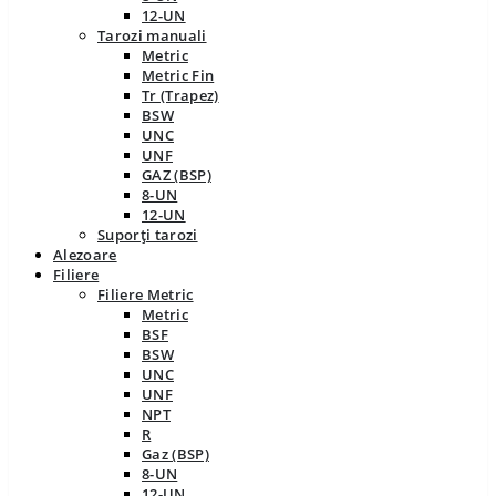
12-UN
Tarozi manuali
Metric
Metric Fin
Tr (Trapez)
BSW
UNC
UNF
GAZ (BSP)
8-UN
12-UN
Suporți tarozi
Alezoare
Filiere
Filiere Metric
Metric
BSF
BSW
UNC
UNF
NPT
R
Gaz (BSP)
8-UN
12-UN