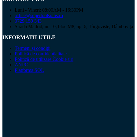
Luni - Vineri: 08:00AM - 16:30PM
office@supertoolsplus.ro
0729 150 343
Strada Madrid, nr. 10, bloc M8, ap. 6, Târgoviște, Dâmbovița
INFORMATII UTILE
Termeni și condiții
Politică de confidențialitate
Politică de utilizare Cookie-uri
ANPC
Platforma SOL