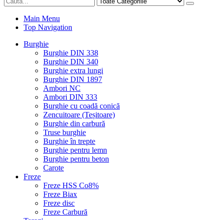
Main Menu
Top Navigation
Burghie
Burghie DIN 338
Burghie DIN 340
Burghie extra lungi
Burghie DIN 1897
Ambori NC
Ambori DIN 333
Burghie cu coadă conică
Zencuitoare (Teșitoare)
Burghie din carbură
Truse burghie
Burghie în trepte
Burghie pentru lemn
Burghie pentru beton
Carote
Freze
Freze HSS Co8%
Freze Biax
Freze disc
Freze Carbură