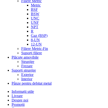
Filiere Metric
Metric
BSF
BSW
UNC
UNF
NPT
R
Gaz (BSP)
8-UN
12-UN
Filiere Metric-Fin
Suporți filiere
Plăcuțe amovibile
Strunjire
Frezare
Suporți strunjire
Exterior
Interior
Pânze pentru debitat metal
Informații utile
Livrare
Despre noi
Promoții