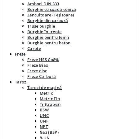
Ambori DIN 333
Burghie cu coadă conică
Zencuitoare (Teșitoare)
Burghie din carbură
Truse burghie
Burghie în trepte
Burghie pentru lemn
Burghie pentru beton
Carote
Freze
Freze HSS Co8%
Freze Biax
Freze disc
Freze Carbură
Tarozi
Tarozi de mașină
Metric
Metric Fin
Tr (trapez)
BSW
UNC
UNF
NPT
Gaz (BSP)
8-UN