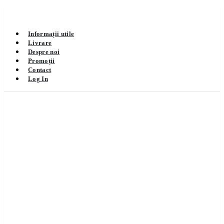
Informații utile
Livrare
Despre noi
Promoții
Contact
Log In