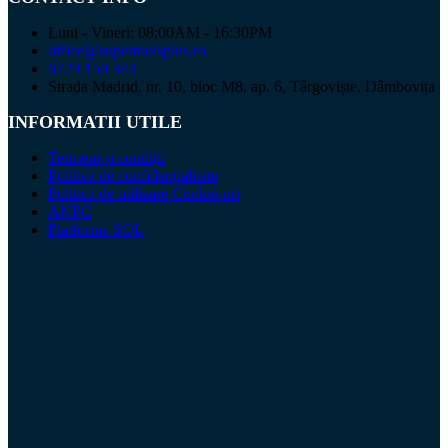
Luni - Vineri: 08:00AM - 16:30PM
office@supertoolsplus.ro
0729 150 343
Strada Madrid, nr. 10, bloc M8, ap. 6, Târgoviște, Dâmbovița
INFORMATII UTILE
Termeni și condiții
Politică de confidențialitate
Politică de utilizare Cookie-uri
ANPC
Platforma SOL