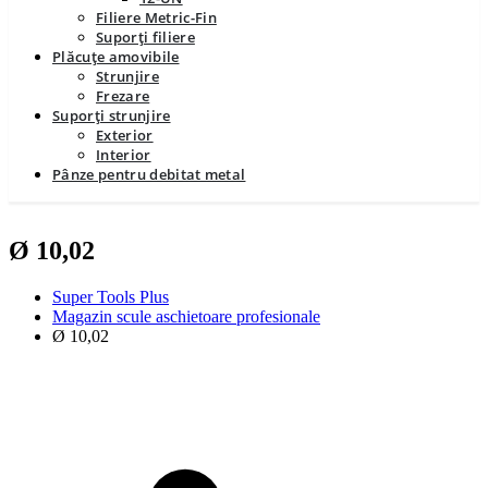
Filiere Metric-Fin
Suporți filiere
Plăcuțe amovibile
Strunjire
Frezare
Suporți strunjire
Exterior
Interior
Pânze pentru debitat metal
Ø 10,02
Super Tools Plus
Magazin scule aschietoare profesionale
Ø 10,02