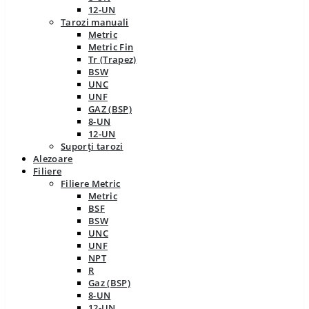
12-UN
Tarozi manuali
Metric
Metric Fin
Tr (Trapez)
BSW
UNC
UNF
GAZ (BSP)
8-UN
12-UN
Suporți tarozi
Alezoare
Filiere
Filiere Metric
Metric
BSF
BSW
UNC
UNF
NPT
R
Gaz (BSP)
8-UN
12-UN