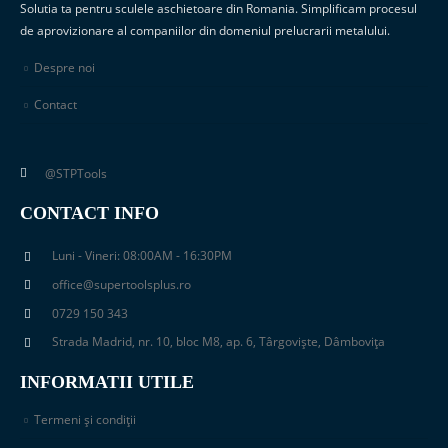
Solutia ta pentru sculele aschietoare din Romania. Simplificam procesul
de aprovizionare al companiilor din domeniul prelucrarii metalului.
Despre noi
Contact
@STPTools
CONTACT INFO
Luni - Vineri: 08:00AM - 16:30PM
office@supertoolsplus.ro
0729 150 343
Strada Madrid, nr. 10, bloc M8, ap. 6, Târgoviște, Dâmbovița
INFORMATII UTILE
Termeni și condiții