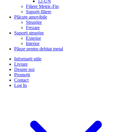
12-UN
Filiere Metric-Fin
Suporți filiere
Plăcuțe amovibile
Strunjire
Frezare
Suporți strunjire
Exterior
Interior
Pânze pentru debitat metal
Informații utile
Livrare
Despre noi
Promoții
Contact
Log In