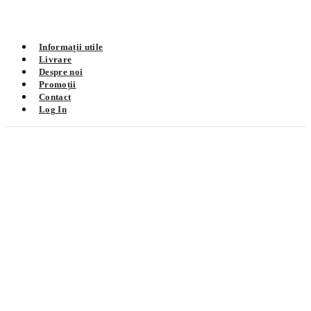
Informații utile
Livrare
Despre noi
Promoții
Contact
Log In