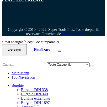
PLATI SECURIZATE
Copyright © 2019 - 2022. Super Tools Plus. Toate drepturile
rezervate. Optimizat de
Perfect Pixel
a fost adăugat în coșul de cumpărături.
Finalizare
Vezi coșul
Main Menu
Top Navigation
Burghie
Burghie DIN 338
Burghie DIN 340
Burghie extra lungi
Burghie DIN 1897
Ambori NC