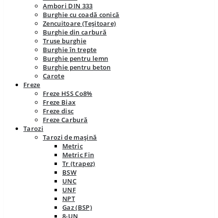
Ambori DIN 333
Burghie cu coadă conică
Zencuitoare (Teșitoare)
Burghie din carbură
Truse burghie
Burghie în trepte
Burghie pentru lemn
Burghie pentru beton
Carote
Freze
Freze HSS Co8%
Freze Biax
Freze disc
Freze Carbură
Tarozi
Tarozi de mașină
Metric
Metric Fin
Tr (trapez)
BSW
UNC
UNF
NPT
Gaz (BSP)
8-UN