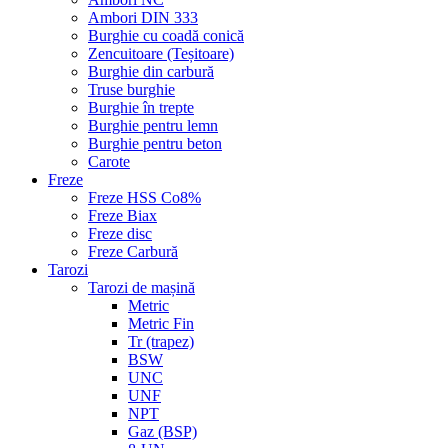
Ambori DIN 333
Burghie cu coadă conică
Zencuitoare (Teșitoare)
Burghie din carbură
Truse burghie
Burghie în trepte
Burghie pentru lemn
Burghie pentru beton
Carote
Freze
Freze HSS Co8%
Freze Biax
Freze disc
Freze Carbură
Tarozi
Tarozi de mașină
Metric
Metric Fin
Tr (trapez)
BSW
UNC
UNF
NPT
Gaz (BSP)