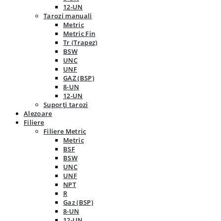
12-UN
Tarozi manuali
Metric
Metric Fin
Tr (Trapez)
BSW
UNC
UNF
GAZ (BSP)
8-UN
12-UN
Suporți tarozi
Alezoare
Filiere
Filiere Metric
Metric
BSF
BSW
UNC
UNF
NPT
R
Gaz (BSP)
8-UN
12-UN