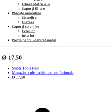
Filiere Metric-Fin
Suporți filiere
Plăcuțe amovibile
Strunjire
Frezare
Suporți strunjire
Exterior
Interior
Pânze pentru debitat metal
Ø 17,50
Super Tools Plus
Magazin scule aschietoare profesionale
Ø 17,50