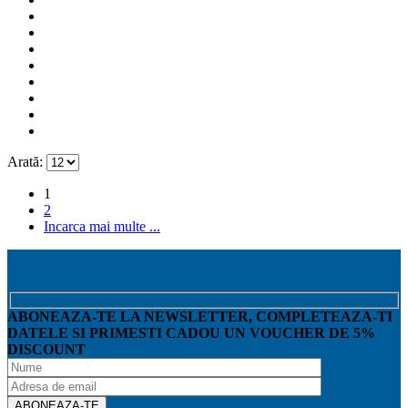
Arată:
1
2
Incarca mai multe ...
ABONEAZA-TE LA NEWSLETTER, COMPLETEAZA-TI
DATELE SI PRIMESTI CADOU UN VOUCHER DE 5%
DISCOUNT