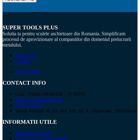
SUPER TOOLS PLUS
Solutia ta pentru sculele aschietoare din Romania. Simplificam
procesul de aprovizionare al companiilor din domeniul prelucrarii
metalului.
Despre noi
Contact
@STPTools
CONTACT INFO
Luni - Vineri: 08:00AM - 16:30PM
office@supertoolsplus.ro
0729 150 343
Strada Madrid, nr. 10, bloc M8, ap. 6, Târgoviște, Dâmbovița
INFORMATII UTILE
Termeni și condiții
Politică de confidențialitate