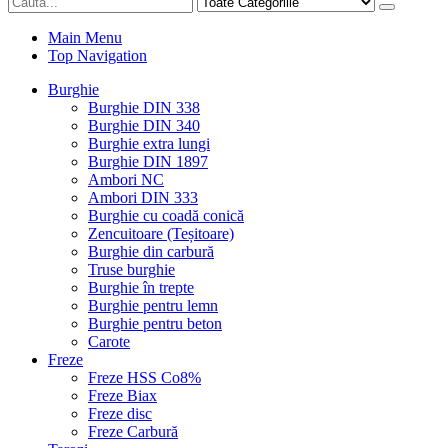
Main Menu
Top Navigation
Burghie
Burghie DIN 338
Burghie DIN 340
Burghie extra lungi
Burghie DIN 1897
Ambori NC
Ambori DIN 333
Burghie cu coadă conică
Zencuitoare (Teșitoare)
Burghie din carbură
Truse burghie
Burghie în trepte
Burghie pentru lemn
Burghie pentru beton
Carote
Freze
Freze HSS Co8%
Freze Biax
Freze disc
Freze Carbură