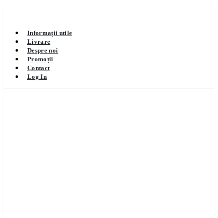
Informații utile
Livrare
Despre noi
Promoții
Contact
Log In