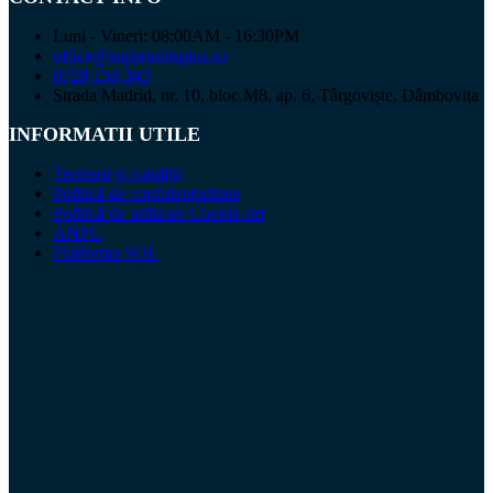
Luni - Vineri: 08:00AM - 16:30PM
office@supertoolsplus.ro
0729 150 343
Strada Madrid, nr. 10, bloc M8, ap. 6, Târgoviște, Dâmbovița
INFORMATII UTILE
Termeni și condiții
Politică de confidențialitate
Politică de utilizare Cookie-uri
ANPC
Platforma SOL