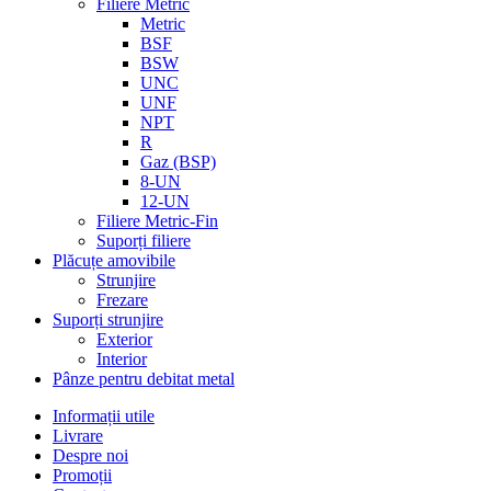
Filiere Metric
Metric
BSF
BSW
UNC
UNF
NPT
R
Gaz (BSP)
8-UN
12-UN
Filiere Metric-Fin
Suporți filiere
Plăcuțe amovibile
Strunjire
Frezare
Suporți strunjire
Exterior
Interior
Pânze pentru debitat metal
Informații utile
Livrare
Despre noi
Promoții