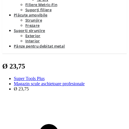
Filiere Metric-Fin
Suporți filiere
Plăcuțe amovibile
Strunjire
Frezare
Suporți strunjire
Exterior
Interior
Pânze pentru debitat metal
Ø 23,75
Super Tools Plus
Magazin scule aschietoare profesionale
Ø 23,75