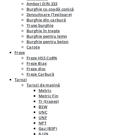
Ambori DIN 333
Burghie cu coadă conică
Zencuitoare (Teșitoare)
Burghie din carbură
Truse burghie
Burghie în trepte
Burghie pentru lemn
Burghie pentru beton
Carote
Freze
Freze HSS Co8%
Freze Biax
Freze disc
Freze Carbură
Tarozi
Tarozi de mașină
Metric
Metric Fin
Tr (trapez)
BSW
UNC
UNF
NPT
Gaz (BSP)
8-UN