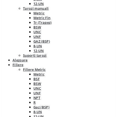
12-UN
Tarozi manuali
Metric
Metric Fin
Tr (Trapez)
BSW
UNC
UNF
GAZ (BSP)
8-UN
12-UN
Suporți tarozi
Alezoare
Filiere
Filiere Metric
Metric
BSF
BSW
UNC
UNF
NPT
R
Gaz (BSP)
8-UN
12-UN