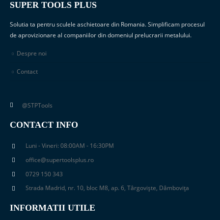
SUPER TOOLS PLUS
Solutia ta pentru sculele aschietoare din Romania. Simplificam procesul
de aprovizionare al companiilor din domeniul prelucrarii metalului.
Despre noi
Contact
@STPTools
CONTACT INFO
Luni - Vineri: 08:00AM - 16:30PM
office@supertoolsplus.ro
0729 150 343
Strada Madrid, nr. 10, bloc M8, ap. 6, Târgoviște, Dâmbovița
INFORMATII UTILE