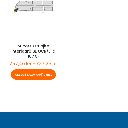
Suport strunjire
interioară SDQCR/L la
107.5°
Interval
257,46
lei
–
727,25
lei
de
prețuri:
Acest
SELECTEAZĂ OPȚIUNILE
257,46 lei
produs
până
are
la
727,25 lei
mai
multe
variații.
Opțiunile
pot
fi