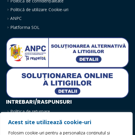
Politică de confidențialitate
Politică de utilizare Cookie-uri
ANPC
Platforma SOL
INTREBARI/RASPUNSURI
Politica de returnare
Modalitati de plata
Acest site utilizează cookie-uri
Livrare
Folosim cookie-uri pentru a personaliza conținutul și