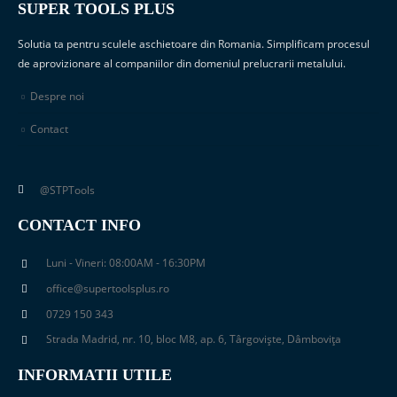
SUPER TOOLS PLUS
Solutia ta pentru sculele aschietoare din Romania. Simplificam procesul
de aprovizionare al companiilor din domeniul prelucrarii metalului.
Despre noi
Contact
@STPTools
CONTACT INFO
Luni - Vineri: 08:00AM - 16:30PM
office@supertoolsplus.ro
0729 150 343
Strada Madrid, nr. 10, bloc M8, ap. 6, Târgoviște, Dâmbovița
INFORMATII UTILE