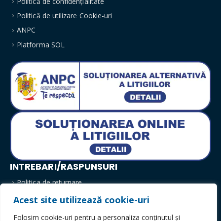
Politică de confidențialitate
Politică de utilizare Cookie-uri
ANPC
Platforma SOL
INTREBARI/RASPUNSURI
Politica de returnare
Modalitati de plata
Acest site utilizează cookie-uri
Livrare
Folosim cookie-uri pentru a personaliza conținutul și