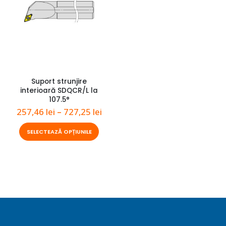
Suport strunjire
interioară SDQCR/L la
107.5°
Interval
257,46
lei
–
727,25
lei
de
prețuri:
Acest
SELECTEAZĂ OPȚIUNILE
257,46 lei
produs
până
are
la
727,25 lei
mai
multe
variații.
Opțiunile
pot
fi