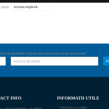
 după:
TELE SI PRIMESTI CADOU UN VOUCHER DE 5% DISCOUNT
ACT INFO
INFORMATII UTILE
Termeni și condiții
i - Vineri: 08:00AM - 16:30PM