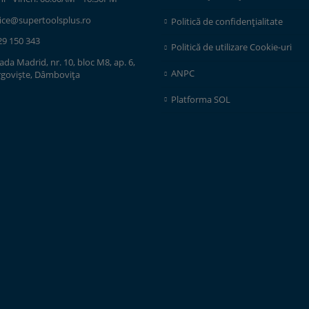
fice@supertoolsplus.ro
Politică de confidențialitate
29 150 343
Politică de utilizare Cookie-uri
ada Madrid, nr. 10, bloc M8, ap. 6,
ANPC
rgoviște, Dâmbovița
Platforma SOL