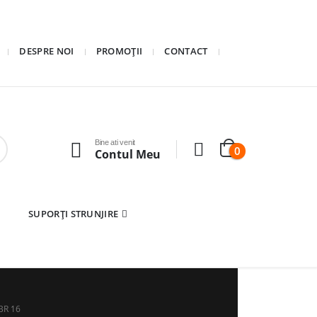
DESPRE NOI
PROMOȚII
CONTACT
Bine ati venit
0
Contul Meu
SUPORȚI STRUNJIRE
BR 16