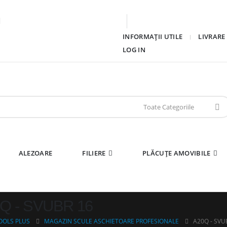
INFORMAȚII UTILE
LIVRARE
LOG IN
ALEZOARE
FILIERE
PLĂCUȚE AMOVIBILE
Q - SVUBR 16
OOLS PLUS
MAGAZIN SCULE ASCHIETOARE PROFESIONALE
A20Q - SVU