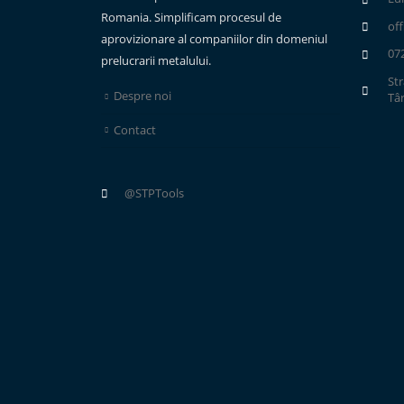
Romania. Simplificam procesul de
of
aprovizionare al companiilor din domeniul
07
prelucrarii metalului.
Str
Despre noi
Tâ
Contact
@STPTools