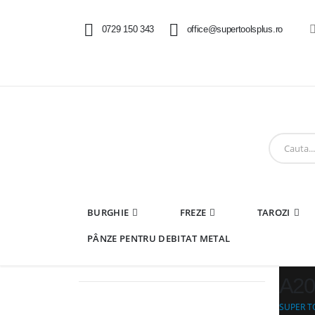
0729 150 343
office@supertoolsplus.ro
BURGHIE
FREZE
TAROZI
PÂNZE PENTRU DEBITAT METAL
A20
SUPER T