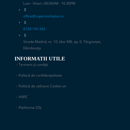
Luni - Vineri: 08:00AM - 16:30PM
office@supertoolsplus.ro
0729 150 343
Strada Madrid, nr. 10, bloc M8, ap. 6, Târgoviște,
Dâmbovița
INFORMATII UTILE
Termeni și condiții
Politică de confidențialitate
Politică de utilizare Cookie-uri
ANPC
Platforma SOL