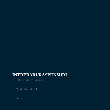
INTREBARI/RASPUNSURI
Politica de returnare
Modalitati de plata
Livrare