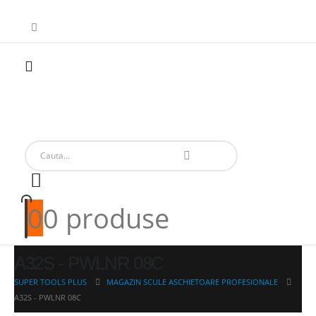
0
0 produse
A32S - PWLNR 08C
SUPER TOOLS PLUS
MAGAZIN SCULE ASCHIETOARE PROFESIONALE
A32S - PWLNR 08C