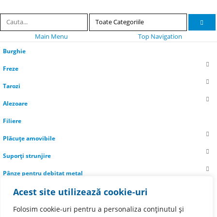
Main Menu
Top Navigation
Burghie
Freze
Tarozi
Alezoare
Filiere
Plăcuțe amovibile
Suporți strunjire
Pânze pentru debitat metal
Acest site utilizează cookie-uri
Informații utile
Livrare
Folosim cookie-uri pentru a personaliza conținutul și