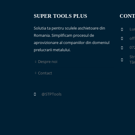
SUPER TOOLS PLUS
CONT
Solutia ta pentru sculele aschietoare din
Lun
Romania. Simplificam procesul de
of
aprovizionare al companiilor din domeniul
07
prelucrarii metalului.
Str
Despre noi
Tâ
Contact
@STPTools