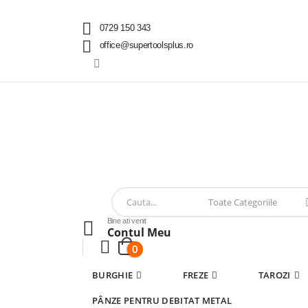
0729 150 343
office@supertoolsplus.ro
Bine ati venit
Contul Meu
0
BURGHIE
FREZE
TAROZI
PÂNZE PENTRU DEBITAT METAL