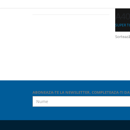
A40
SUPER T
Sortează
ABONEAZA-TE LA NEWSLETTER, COMPLETEAZA-TI DA