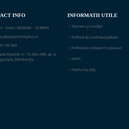
ACT INFO
INFORMATII UTILE
Termeni și condiții
i - Vineri: 08:00AM - 16:30PM
fice@supertoolsplus.ro
Politică de confidențialitate
29 150 343
Politică de utilizare Cookie-uri
ada Madrid, nr. 10, bloc M8, ap. 6,
ANPC
rgoviște, Dâmbovița
Platforma SOL