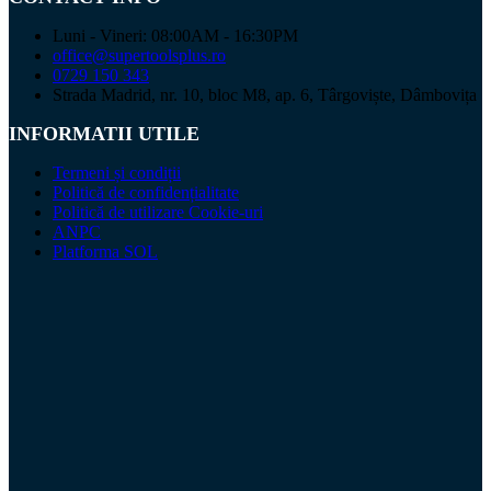
Luni - Vineri: 08:00AM - 16:30PM
office@supertoolsplus.ro
0729 150 343
Strada Madrid, nr. 10, bloc M8, ap. 6, Târgoviște, Dâmbovița
INFORMATII UTILE
Termeni și condiții
Politică de confidențialitate
Politică de utilizare Cookie-uri
ANPC
Platforma SOL