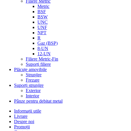
Filiere Metric
Metric
BSF
BSW
UNC
UNF
NPT
R
Gaz (BSP)
8-UN
12-UN
Filiere Metric-Fin
Suporți filiere
Plăcuțe amovibile
Strunjire
Frezare
Suporți strunjire
Exterior
Interior
Pânze pentru debitat metal
Informații utile
Livrare
Despre noi
Promoții