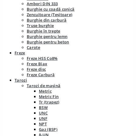
Ambori DIN 333
Burghie cu coadă conică
Zencuitoare (Teșitoare)
Burghie din carbură
Truse burghie
Burghie în trepte
Burghie pentru lemn
Burghie pentru beton
Carote
Freze
Freze HSS Co8%
Freze Biax
Freze disc
Freze Carbură
Tarozi
Tarozi de mașină
Metric
Metric Fin
Tr (trapez)
BSW
UNC
UNF
NPT
Gaz (BSP)
8-UN