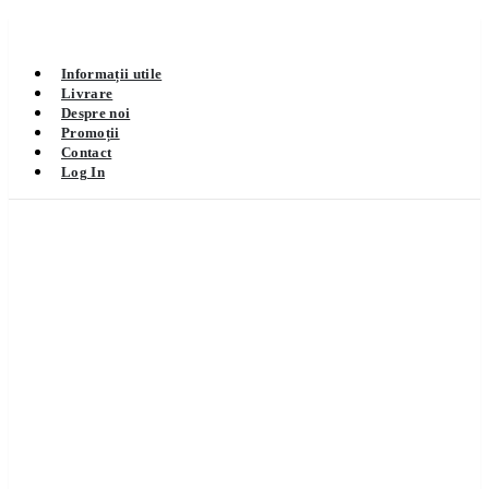
Informații utile
Livrare
Despre noi
Promoții
Contact
Log In