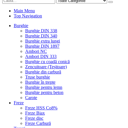
Main Menu
Top Navigation
Burghie
Burghie DIN 338
Burghie DIN 340
Burghie extra lungi
Burghie DIN 1897
Ambori NC
Ambori DIN 333
Burghie cu coadă conică
Zencuitoare (Teșitoare)
Burghie din carbură
Truse burghie
Burghie în trepte
Burghie pentru lemn
Burghie pentru beton
Carote
Freze
Freze HSS Co8%
Freze Biax
Freze disc
Freze Carbură