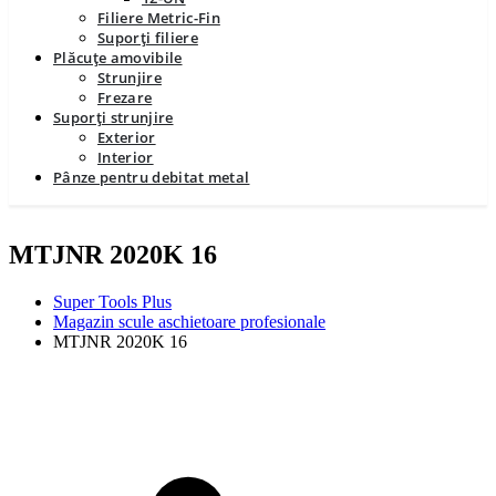
Filiere Metric-Fin
Suporți filiere
Plăcuțe amovibile
Strunjire
Frezare
Suporți strunjire
Exterior
Interior
Pânze pentru debitat metal
MTJNR 2020K 16
Super Tools Plus
Magazin scule aschietoare profesionale
MTJNR 2020K 16