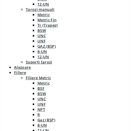
12-UN
Tarozi manuali
Metric
Metric Fin
Tr (Trapez)
BSW
UNC
UNF
GAZ (BSP)
8-UN
12-UN
Suporți tarozi
Alezoare
Filiere
Filiere Metric
Metric
BSF
BSW
UNC
UNF
NPT
R
Gaz (BSP)
8-UN
12-UN