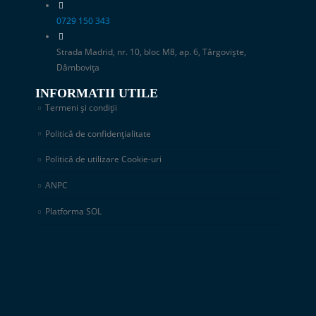
0729 150 343
Strada Madrid, nr. 10, bloc M8, ap. 6, Târgoviște,
Dâmbovița
INFORMATII UTILE
Termeni și condiții
Politică de confidențialitate
Politică de utilizare Cookie-uri
ANPC
Platforma SOL