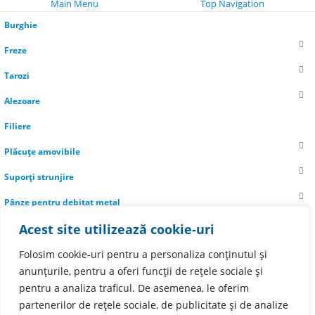
Main Menu
Top Navigation
Burghie
Freze
Tarozi
Alezoare
Filiere
Plăcuțe amovibile
Suporți strunjire
Pânze pentru debitat metal
Acest site utilizează cookie-uri
Informații utile
Livrare
Folosim cookie-uri pentru a personaliza conținutul și
anunțurile, pentru a oferi funcții de rețele sociale și
Despre noi
pentru a analiza traficul. De asemenea, le oferim
Promoții
partenerilor de rețele sociale, de publicitate și de analize