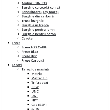
Ambori DIN 333
Burghie cu coadă conică
Zencuitoare (Teșitoare)
Burghie din carbură
Truse burghie
Burghie în trepte
Burghie pentru lemn
Burghie pentru beton
Carote
Freze
Freze HSS Co8%
Freze Biax
Freze disc
Freze Carbură
Tarozi
Tarozi de mașină
Metric
Metric Fin
Tr (trapez)
BSW
UNC
UNF
NPT
Gaz (BSP)
8-UN