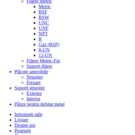
Filiere Metric
Metric
BSF
BSW
UNC
UNF
NPT
R
Gaz (BSP)
8-UN
12-UN
Filiere Metric-Fin
Suporți filiere
Plăcuțe amovibile
Strunjire
Frezare
Suporți strunjire
Exterior
Interior
Pânze pentru debitat metal
Informații utile
Livrare
Despre noi
Promoții