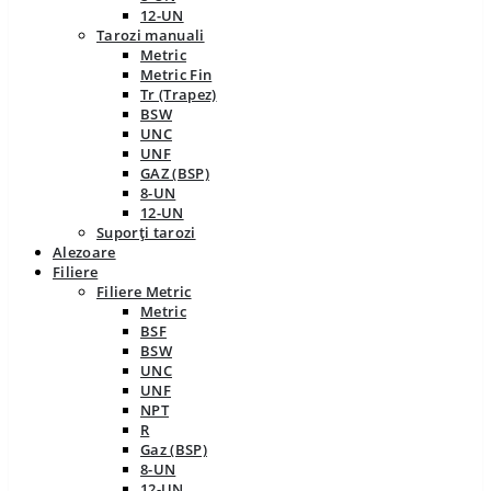
12-UN
Tarozi manuali
Metric
Metric Fin
Tr (Trapez)
BSW
UNC
UNF
GAZ (BSP)
8-UN
12-UN
Suporți tarozi
Alezoare
Filiere
Filiere Metric
Metric
BSF
BSW
UNC
UNF
NPT
R
Gaz (BSP)
8-UN
12-UN