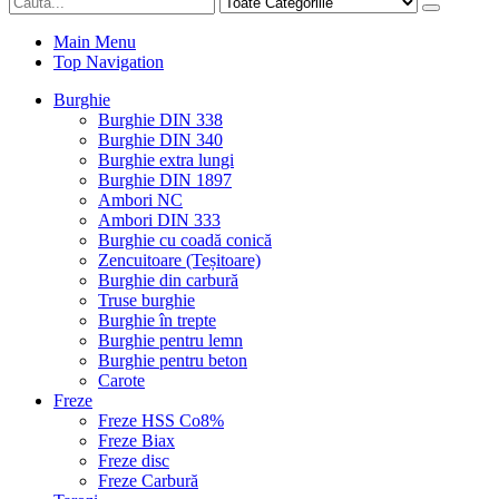
Main Menu
Top Navigation
Burghie
Burghie DIN 338
Burghie DIN 340
Burghie extra lungi
Burghie DIN 1897
Ambori NC
Ambori DIN 333
Burghie cu coadă conică
Zencuitoare (Teșitoare)
Burghie din carbură
Truse burghie
Burghie în trepte
Burghie pentru lemn
Burghie pentru beton
Carote
Freze
Freze HSS Co8%
Freze Biax
Freze disc
Freze Carbură