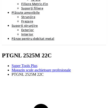
Filiere Metric-Fin
Suporți filiere
Plăcuțe amovibile
Strunjire
Frezare
Suporți strunjire
Exterior
Interior
Pânze pentru debitat metal
PTGNL 2525M 22C
Super Tools Plus
Magazin scule aschietoare profesionale
PTGNL 2525M 22C