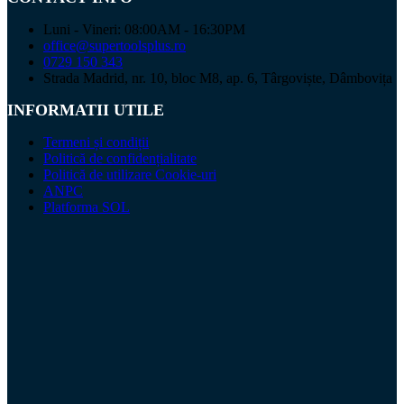
Luni - Vineri: 08:00AM - 16:30PM
office@supertoolsplus.ro
0729 150 343
Strada Madrid, nr. 10, bloc M8, ap. 6, Târgoviște, Dâmbovița
INFORMATII UTILE
Termeni și condiții
Politică de confidențialitate
Politică de utilizare Cookie-uri
ANPC
Platforma SOL