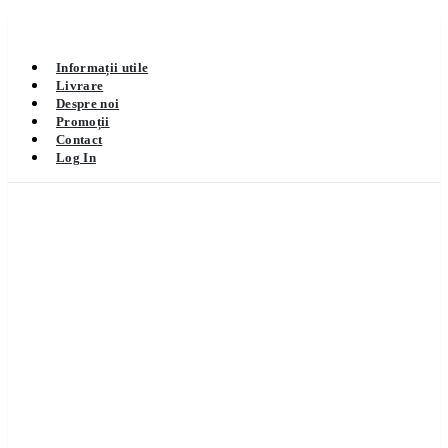
Informații utile
Livrare
Despre noi
Promoții
Contact
Log In