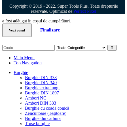
Copyright © 2019 - 2022. Super Tools Plus. Toate drepturile
rezervate. Optimizat de
Perfect Pixel
a fost adăugat în coșul de cumpărături.
Finalizare
Vezi coșul
Main Menu
Top Navigation
Burghie
Burghie DIN 338
Burghie DIN 340
Burghie extra lungi
Burghie DIN 1897
Ambori NC
Ambori DIN 333
Burghie cu coadă conică
Zencuitoare (Teșitoare)
Burghie din carbură
Truse burghie