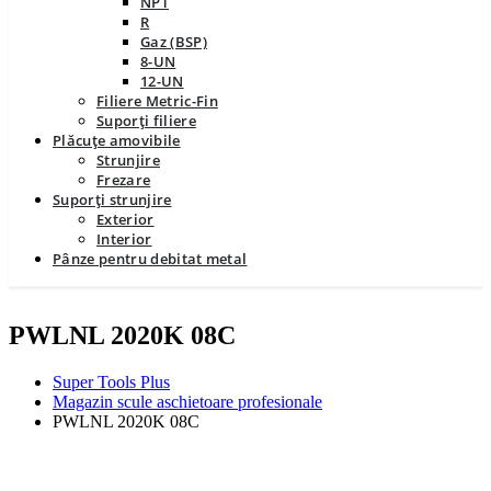
NPT
R
Gaz (BSP)
8-UN
12-UN
Filiere Metric-Fin
Suporți filiere
Plăcuțe amovibile
Strunjire
Frezare
Suporți strunjire
Exterior
Interior
Pânze pentru debitat metal
PWLNL 2020K 08C
Super Tools Plus
Magazin scule aschietoare profesionale
PWLNL 2020K 08C