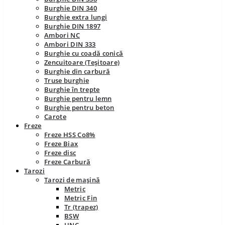
Burghie DIN 340
Burghie extra lungi
Burghie DIN 1897
Ambori NC
Ambori DIN 333
Burghie cu coadă conică
Zencuitoare (Teșitoare)
Burghie din carbură
Truse burghie
Burghie în trepte
Burghie pentru lemn
Burghie pentru beton
Carote
Freze
Freze HSS Co8%
Freze Biax
Freze disc
Freze Carbură
Tarozi
Tarozi de mașină
Metric
Metric Fin
Tr (trapez)
BSW