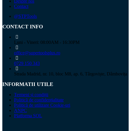
Despre noi
Contact
@STPTools
CONTACT INFO
Luni - Vineri: 08:00AM - 16:30PM
office@supertoolsplus.ro
0729 150 343
Strada Madrid, nr. 10, bloc M8, ap. 6, Târgoviște, Dâmbovița
INFORMATII UTILE
Termeni și condiții
Politică de confidențialitate
Politică de utilizare Cookie-uri
ANPC
Platforma SOL