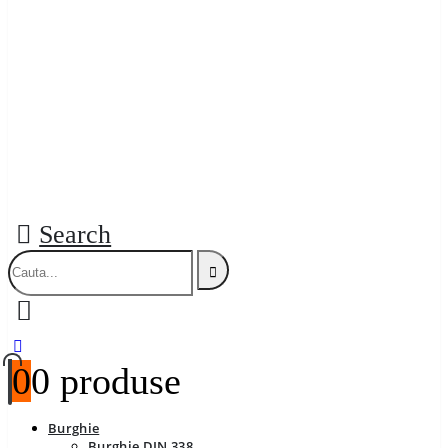
Search
0
0 produse
Burghie
Burghie DIN 338