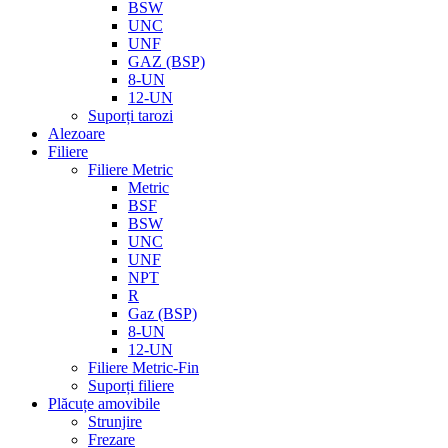
BSW
UNC
UNF
GAZ (BSP)
8-UN
12-UN
Suporți tarozi
Alezoare
Filiere
Filiere Metric
Metric
BSF
BSW
UNC
UNF
NPT
R
Gaz (BSP)
8-UN
12-UN
Filiere Metric-Fin
Suporți filiere
Plăcuțe amovibile
Strunjire
Frezare