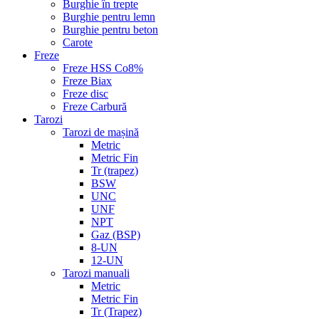
Burghie în trepte
Burghie pentru lemn
Burghie pentru beton
Carote
Freze
Freze HSS Co8%
Freze Biax
Freze disc
Freze Carbură
Tarozi
Tarozi de mașină
Metric
Metric Fin
Tr (trapez)
BSW
UNC
UNF
NPT
Gaz (BSP)
8-UN
12-UN
Tarozi manuali
Metric
Metric Fin
Tr (Trapez)