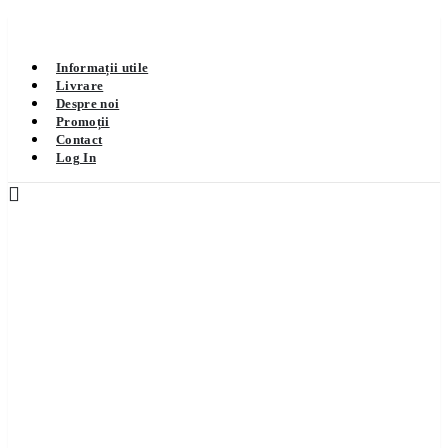
Informații utile
Livrare
Despre noi
Promoții
Contact
Log In