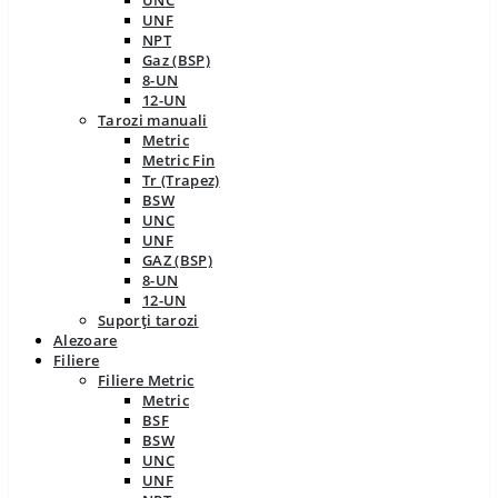
UNC
UNF
NPT
Gaz (BSP)
8-UN
12-UN
Tarozi manuali
Metric
Metric Fin
Tr (Trapez)
BSW
UNC
UNF
GAZ (BSP)
8-UN
12-UN
Suporți tarozi
Alezoare
Filiere
Filiere Metric
Metric
BSF
BSW
UNC
UNF