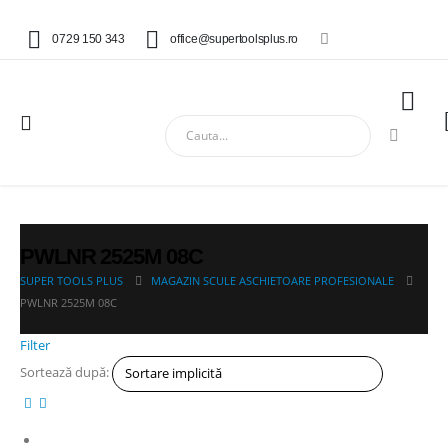
0729 150 343
office@supertoolsplus.ro
PWLNR 2525M 08C
SUPER TOOLS PLUS
MAGAZIN SCULE ASCHIETOARE PROFESIONALE
PWLNR 2525M 08C
Filter
Sortează după: