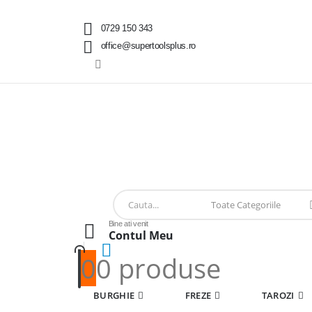
0729 150 343
office@supertoolsplus.ro
Bine ati venit
Contul Meu
0
0 produse
BURGHIE
FREZE
TAROZI