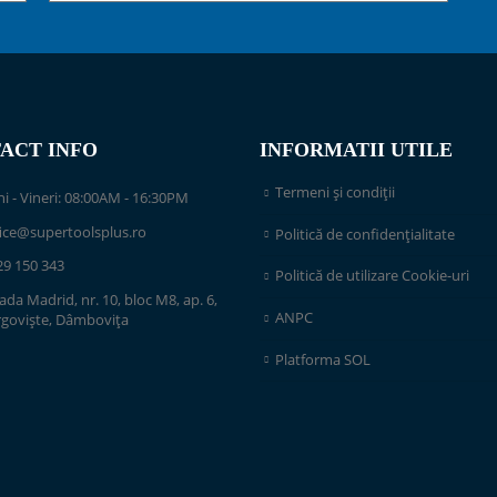
ACT INFO
INFORMATII UTILE
Termeni și condiții
i - Vineri: 08:00AM - 16:30PM
fice@supertoolsplus.ro
Politică de confidențialitate
29 150 343
Politică de utilizare Cookie-uri
ada Madrid, nr. 10, bloc M8, ap. 6,
ANPC
rgoviște, Dâmbovița
Platforma SOL