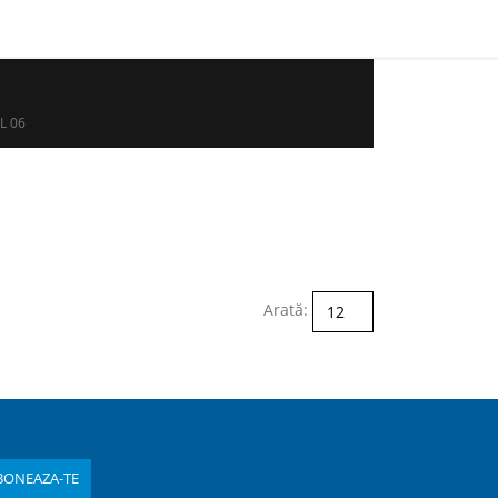
L 06
Arată: