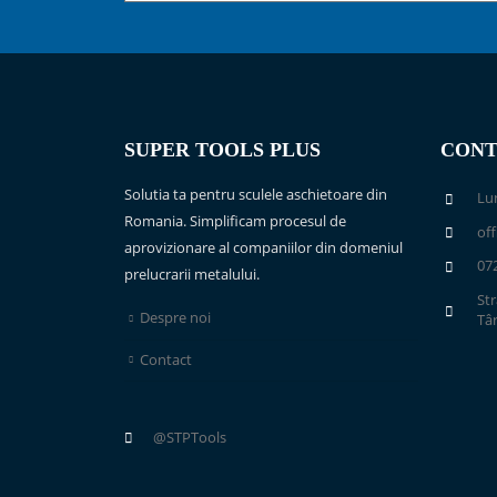
SUPER TOOLS PLUS
CONT
Solutia ta pentru sculele aschietoare din
Lun
Romania. Simplificam procesul de
of
aprovizionare al companiilor din domeniul
07
prelucrarii metalului.
Str
Despre noi
Tâ
Contact
@STPTools