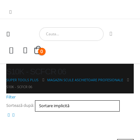
0
S10K - SCFCR 06
SUPER TOOLS PLUS
MAGAZIN SCULE ASCHIETOARE PROFESIONALE
S10K - SCFCR 06
Filter
Sortează după: