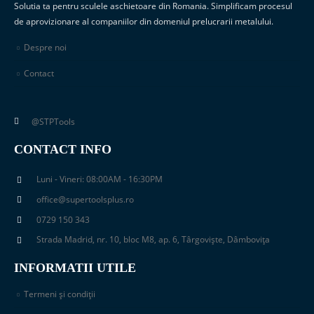
Solutia ta pentru sculele aschietoare din Romania. Simplificam procesul
de aprovizionare al companiilor din domeniul prelucrarii metalului.
Despre noi
Contact
@STPTools
CONTACT INFO
Luni - Vineri: 08:00AM - 16:30PM
office@supertoolsplus.ro
0729 150 343
Strada Madrid, nr. 10, bloc M8, ap. 6, Târgoviște, Dâmbovița
INFORMATII UTILE
Termeni și condiții