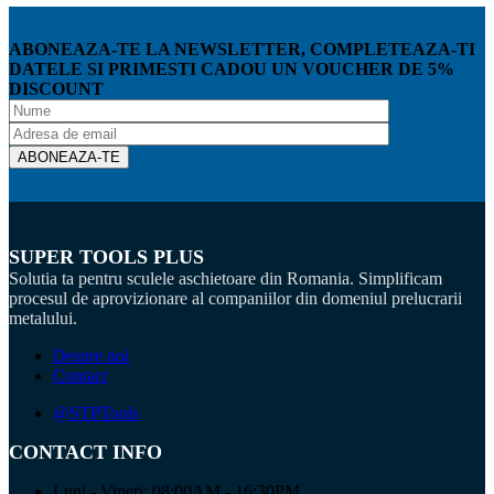
ABONEAZA-TE LA NEWSLETTER, COMPLETEAZA-TI
DATELE SI PRIMESTI CADOU UN VOUCHER DE 5%
DISCOUNT
SUPER TOOLS PLUS
Solutia ta pentru sculele aschietoare din Romania. Simplificam
procesul de aprovizionare al companiilor din domeniul prelucrarii
metalului.
Despre noi
Contact
@STPTools
CONTACT INFO
Luni - Vineri: 08:00AM - 16:30PM