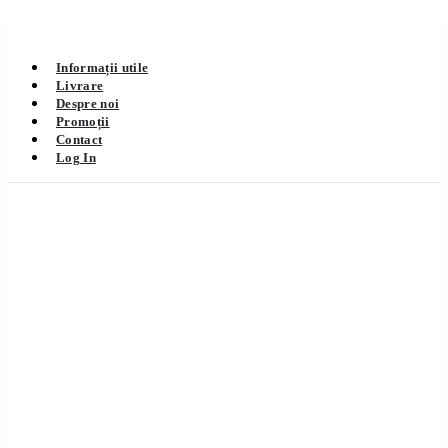
Informații utile
Livrare
Despre noi
Promoții
Contact
Log In