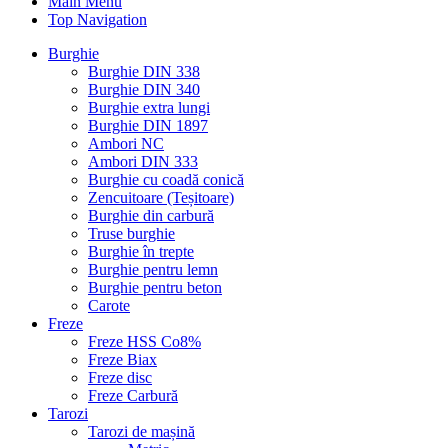
Main Menu
Top Navigation
Burghie
Burghie DIN 338
Burghie DIN 340
Burghie extra lungi
Burghie DIN 1897
Ambori NC
Ambori DIN 333
Burghie cu coadă conică
Zencuitoare (Teșitoare)
Burghie din carbură
Truse burghie
Burghie în trepte
Burghie pentru lemn
Burghie pentru beton
Carote
Freze
Freze HSS Co8%
Freze Biax
Freze disc
Freze Carbură
Tarozi
Tarozi de mașină