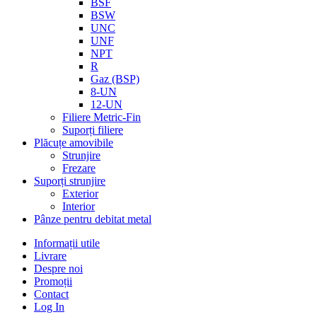
BSF
BSW
UNC
UNF
NPT
R
Gaz (BSP)
8-UN
12-UN
Filiere Metric-Fin
Suporți filiere
Plăcuțe amovibile
Strunjire
Frezare
Suporți strunjire
Exterior
Interior
Pânze pentru debitat metal
Informații utile
Livrare
Despre noi
Promoții
Contact
Log In