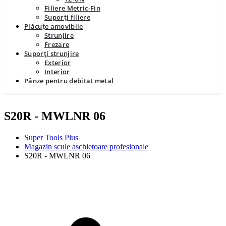
Filiere Metric-Fin
Suporți filiere
Plăcuțe amovibile
Strunjire
Frezare
Suporți strunjire
Exterior
Interior
Pânze pentru debitat metal
S20R - MWLNR 06
Super Tools Plus
Magazin scule aschietoare profesionale
S20R - MWLNR 06