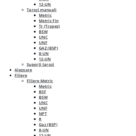
12-UN
Tarozi manuali
Metric
Metric Fin
Tr (Trapez)
BSW
UNC
UNF
GAZ (BSP)
8-UN
12-UN
Suporți tarozi
Alezoare
Filiere
Filiere Metric
Metric
BSF
BSW
UNC
UNF
NPT
R
Gaz (BSP)
8-UN
12-UN