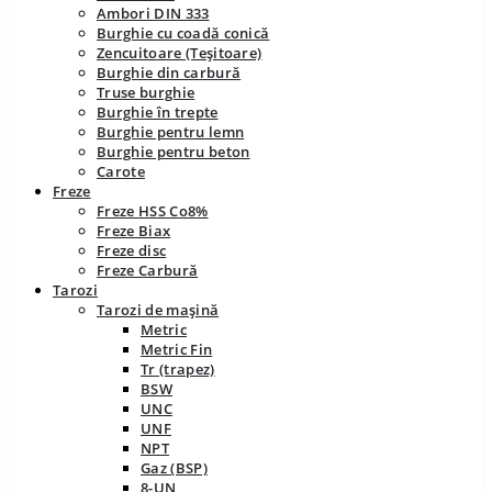
Ambori DIN 333
Burghie cu coadă conică
Zencuitoare (Teșitoare)
Burghie din carbură
Truse burghie
Burghie în trepte
Burghie pentru lemn
Burghie pentru beton
Carote
Freze
Freze HSS Co8%
Freze Biax
Freze disc
Freze Carbură
Tarozi
Tarozi de mașină
Metric
Metric Fin
Tr (trapez)
BSW
UNC
UNF
NPT
Gaz (BSP)
8-UN