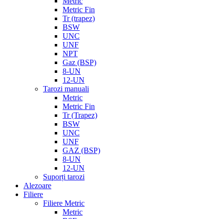
Metric
Metric Fin
Tr (trapez)
BSW
UNC
UNF
NPT
Gaz (BSP)
8-UN
12-UN
Tarozi manuali
Metric
Metric Fin
Tr (Trapez)
BSW
UNC
UNF
GAZ (BSP)
8-UN
12-UN
Suporți tarozi
Alezoare
Filiere
Filiere Metric
Metric