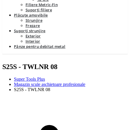
Filiere Metric-Fin
Suporți filiere
Plăcuțe amovibile
Strunjire
Frezare
Suporți strunjire
Exterior
Interior
Pânze pentru debitat metal
S25S - TWLNR 08
Super Tools Plus
Magazin scule aschietoare profesionale
S25S - TWLNR 08