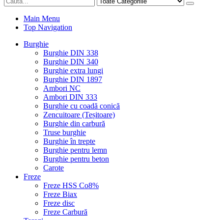
Main Menu
Top Navigation
Burghie
Burghie DIN 338
Burghie DIN 340
Burghie extra lungi
Burghie DIN 1897
Ambori NC
Ambori DIN 333
Burghie cu coadă conică
Zencuitoare (Teșitoare)
Burghie din carbură
Truse burghie
Burghie în trepte
Burghie pentru lemn
Burghie pentru beton
Carote
Freze
Freze HSS Co8%
Freze Biax
Freze disc
Freze Carbură