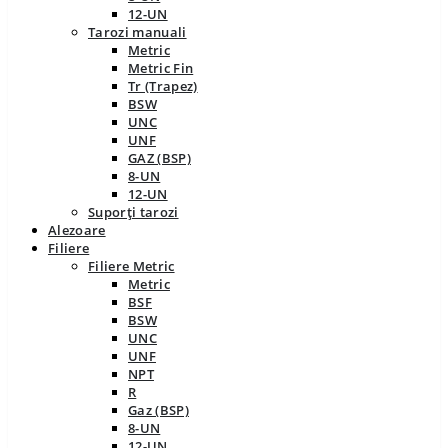
12-UN
Tarozi manuali
Metric
Metric Fin
Tr (Trapez)
BSW
UNC
UNF
GAZ (BSP)
8-UN
12-UN
Suporți tarozi
Alezoare
Filiere
Filiere Metric
Metric
BSF
BSW
UNC
UNF
NPT
R
Gaz (BSP)
8-UN
12-UN