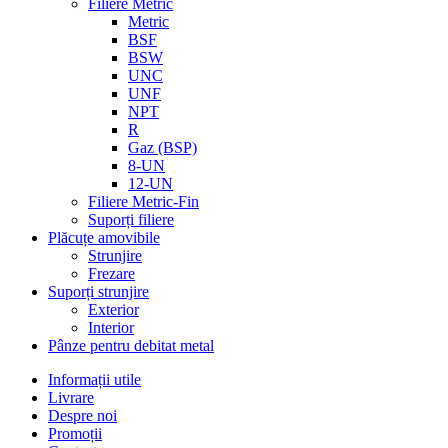
Filiere Metric
Metric
BSF
BSW
UNC
UNF
NPT
R
Gaz (BSP)
8-UN
12-UN
Filiere Metric-Fin
Suporți filiere
Plăcuțe amovibile
Strunjire
Frezare
Suporți strunjire
Exterior
Interior
Pânze pentru debitat metal
Informații utile
Livrare
Despre noi
Promoții