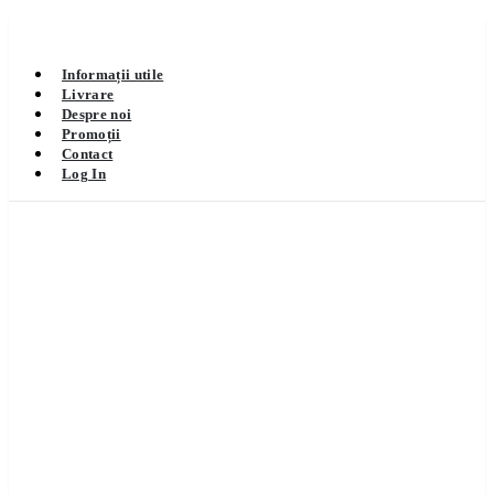
Informații utile
Livrare
Despre noi
Promoții
Contact
Log In