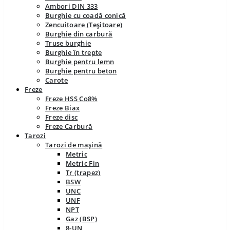
Ambori DIN 333
Burghie cu coadă conică
Zencuitoare (Teșitoare)
Burghie din carbură
Truse burghie
Burghie în trepte
Burghie pentru lemn
Burghie pentru beton
Carote
Freze
Freze HSS Co8%
Freze Biax
Freze disc
Freze Carbură
Tarozi
Tarozi de mașină
Metric
Metric Fin
Tr (trapez)
BSW
UNC
UNF
NPT
Gaz (BSP)
8-UN