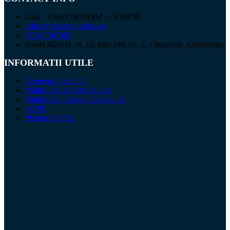
Luni - Vineri: 08:00AM - 16:30PM
office@supertoolsplus.ro
0729 150 343
Strada Madrid, nr. 10, bloc M8, ap. 6, Târgoviște, Dâmbovița
INFORMATII UTILE
Termeni și condiții
Politică de confidențialitate
Politică de utilizare Cookie-uri
ANPC
Platforma SOL