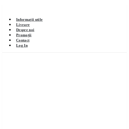
Informații utile
Livrare
Despre noi
Promoții
Contact
Log In