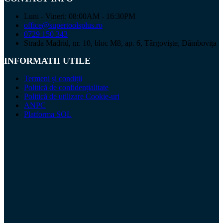
Luni - Vineri: 08:00AM - 16:30PM
office@supertoolsplus.ro
0729 150 343
Strada Madrid, nr. 10, bloc M8, ap. 6, Târgoviște, Dâmbovița
INFORMATII UTILE
Termeni și condiții
Politică de confidențialitate
Politică de utilizare Cookie-uri
ANPC
Platforma SOL