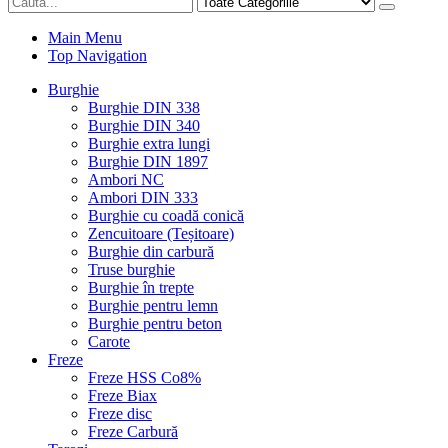
Main Menu
Top Navigation
Burghie
Burghie DIN 338
Burghie DIN 340
Burghie extra lungi
Burghie DIN 1897
Ambori NC
Ambori DIN 333
Burghie cu coadă conică
Zencuitoare (Teșitoare)
Burghie din carbură
Truse burghie
Burghie în trepte
Burghie pentru lemn
Burghie pentru beton
Carote
Freze
Freze HSS Co8%
Freze Biax
Freze disc
Freze Carbură