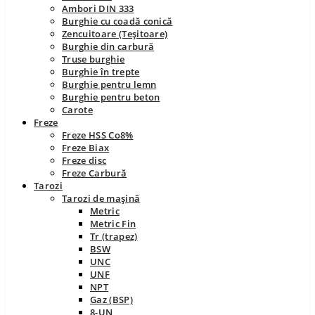
Ambori DIN 333
Burghie cu coadă conică
Zencuitoare (Teșitoare)
Burghie din carbură
Truse burghie
Burghie în trepte
Burghie pentru lemn
Burghie pentru beton
Carote
Freze
Freze HSS Co8%
Freze Biax
Freze disc
Freze Carbură
Tarozi
Tarozi de mașină
Metric
Metric Fin
Tr (trapez)
BSW
UNC
UNF
NPT
Gaz (BSP)
8-UN