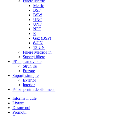
Filiere Metric
Metric
BSF
BSW
UNC
UNF
NPT
R
Gaz (BSP)
8-UN
12-UN
Filiere Metric-Fin
Suporți filiere
Plăcuțe amovibile
Strunjire
Frezare
Suporți strunjire
Exterior
Interior
Pânze pentru debitat metal
Informații utile
Livrare
Despre noi
Promoții