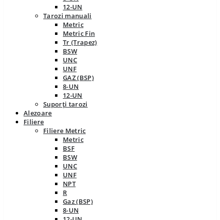
12-UN
Tarozi manuali
Metric
Metric Fin
Tr (Trapez)
BSW
UNC
UNF
GAZ (BSP)
8-UN
12-UN
Suporți tarozi
Alezoare
Filiere
Filiere Metric
Metric
BSF
BSW
UNC
UNF
NPT
R
Gaz (BSP)
8-UN
12-UN