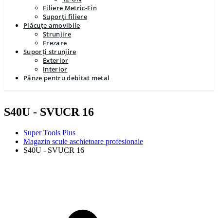
Filiere Metric-Fin
Suporți filiere
Plăcuțe amovibile
Strunjire
Frezare
Suporți strunjire
Exterior
Interior
Pânze pentru debitat metal
S40U - SVUCR 16
Super Tools Plus
Magazin scule aschietoare profesionale
S40U - SVUCR 16