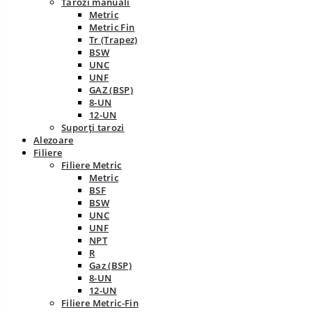
Tarozi manuali
Metric
Metric Fin
Tr (Trapez)
BSW
UNC
UNF
GAZ (BSP)
8-UN
12-UN
Suporți tarozi
Alezoare
Filiere
Filiere Metric
Metric
BSF
BSW
UNC
UNF
NPT
R
Gaz (BSP)
8-UN
12-UN
Filiere Metric-Fin