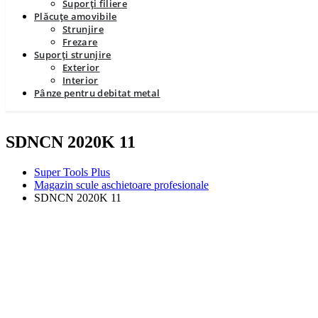
Suporți filiere
Plăcuțe amovibile
Strunjire
Frezare
Suporți strunjire
Exterior
Interior
Pânze pentru debitat metal
SDNCN 2020K 11
Super Tools Plus
Magazin scule aschietoare profesionale
SDNCN 2020K 11