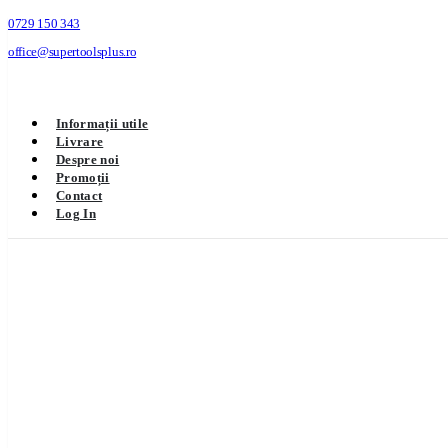
0729 150 343
office@supertoolsplus.ro
Informații utile
Livrare
Despre noi
Promoții
Contact
Log In