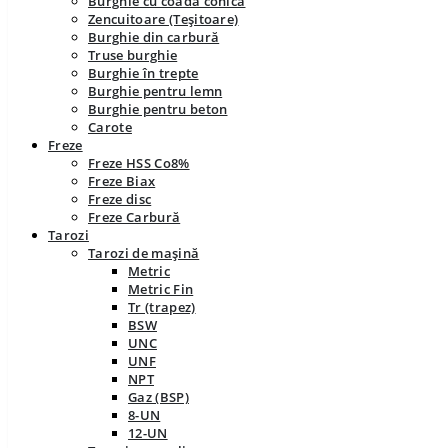
Burghie cu coadă conică
Zencuitoare (Teșitoare)
Burghie din carbură
Truse burghie
Burghie în trepte
Burghie pentru lemn
Burghie pentru beton
Carote
Freze
Freze HSS Co8%
Freze Biax
Freze disc
Freze Carbură
Tarozi
Tarozi de mașină
Metric
Metric Fin
Tr (trapez)
BSW
UNC
UNF
NPT
Gaz (BSP)
8-UN
12-UN