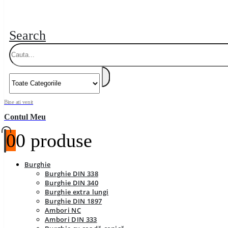
Search
Bine ati venit
Contul Meu
0
0 produse
Burghie
Burghie DIN 338
Burghie DIN 340
Burghie extra lungi
Burghie DIN 1897
Ambori NC
Ambori DIN 333