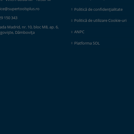
fice@supertoolsplus.ro
Politică de confidențialitate
29 150 343
Politică de utilizare Cookie-uri
ada Madrid, nr. 10, bloc M8, ap. 6,
ANPC
rgoviște, Dâmbovița
Platforma SOL