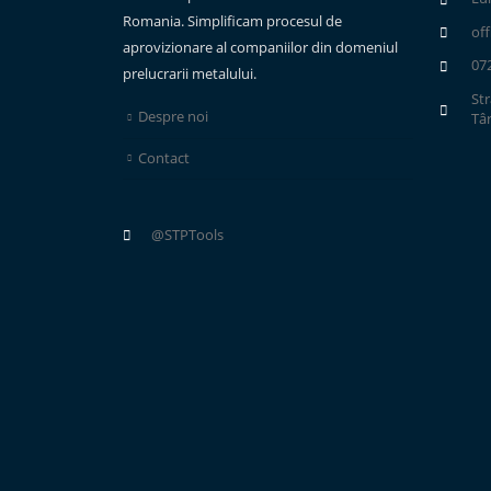
Romania. Simplificam procesul de
of
aprovizionare al companiilor din domeniul
07
prelucrarii metalului.
Str
Despre noi
Tâ
Contact
@STPTools