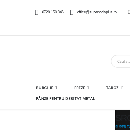
0729 150 343
office@supertoolsplus.ro
BURGHIE
FREZE
TAROZI
PÂNZE PENTRU DEBITAT METAL
SRG
SUPER T