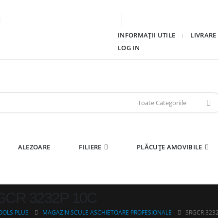
INFORMAȚII UTILE
LIVRARE
LOG IN
ALEZOARE
FILIERE
PLĂCUȚE AMOVIBILE
CR 3232P 10C
OOLS PLUS
MAGAZIN SCULE ASCHIETOARE PROFESIONALE
SRGCR 323