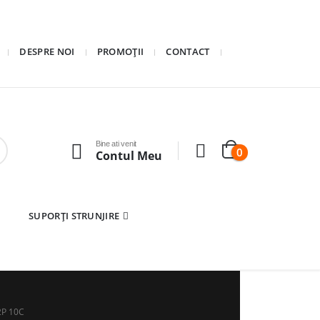
DESPRE NOI
PROMOȚII
CONTACT
Bine ati venit
0
Contul Meu
SUPORȚI STRUNJIRE
2P 10C