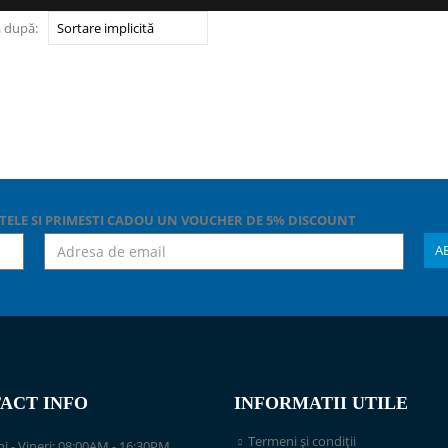
 după:
TELE SI PRIMESTI CADOU UN VOUCHER DE 5% DISCOUNT
ACT INFO
INFORMATII UTILE
Termeni și condiții
i - Vineri: 08:00AM - 16:30PM