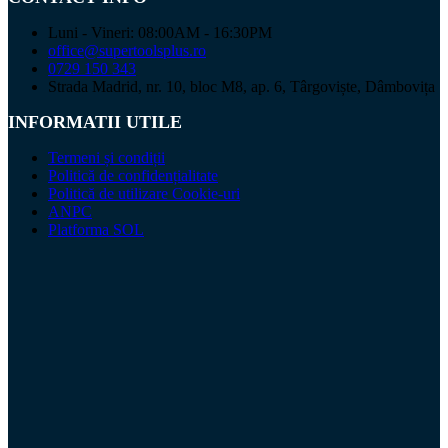
Luni - Vineri: 08:00AM - 16:30PM
office@supertoolsplus.ro
0729 150 343
Strada Madrid, nr. 10, bloc M8, ap. 6, Târgoviște, Dâmbovița
INFORMATII UTILE
Termeni și condiții
Politică de confidențialitate
Politică de utilizare Cookie-uri
ANPC
Platforma SOL