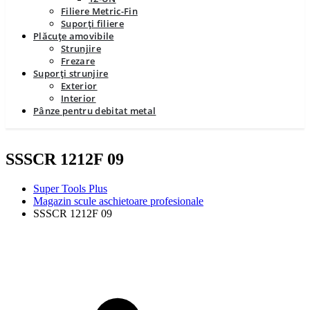
Filiere Metric-Fin
Suporți filiere
Plăcuțe amovibile
Strunjire
Frezare
Suporți strunjire
Exterior
Interior
Pânze pentru debitat metal
SSSCR 1212F 09
Super Tools Plus
Magazin scule aschietoare profesionale
SSSCR 1212F 09