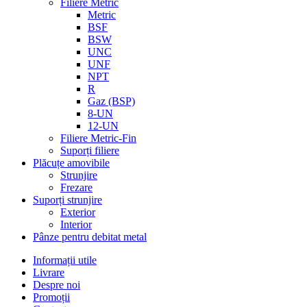
Filiere Metric
Metric
BSF
BSW
UNC
UNF
NPT
R
Gaz (BSP)
8-UN
12-UN
Filiere Metric-Fin
Suporți filiere
Plăcuțe amovibile
Strunjire
Frezare
Suporți strunjire
Exterior
Interior
Pânze pentru debitat metal
Informații utile
Livrare
Despre noi
Promoții