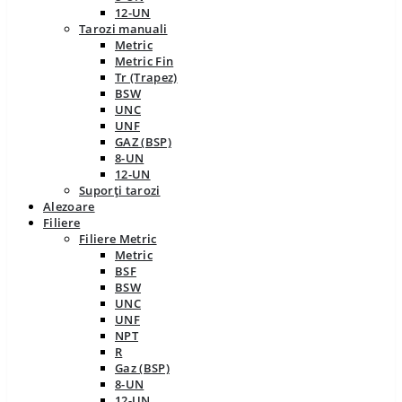
12-UN
Tarozi manuali
Metric
Metric Fin
Tr (Trapez)
BSW
UNC
UNF
GAZ (BSP)
8-UN
12-UN
Suporți tarozi
Alezoare
Filiere
Filiere Metric
Metric
BSF
BSW
UNC
UNF
NPT
R
Gaz (BSP)
8-UN
12-UN