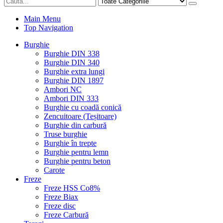
Main Menu
Top Navigation
Burghie
Burghie DIN 338
Burghie DIN 340
Burghie extra lungi
Burghie DIN 1897
Ambori NC
Ambori DIN 333
Burghie cu coadă conică
Zencuitoare (Teșitoare)
Burghie din carbură
Truse burghie
Burghie în trepte
Burghie pentru lemn
Burghie pentru beton
Carote
Freze
Freze HSS Co8%
Freze Biax
Freze disc
Freze Carbură