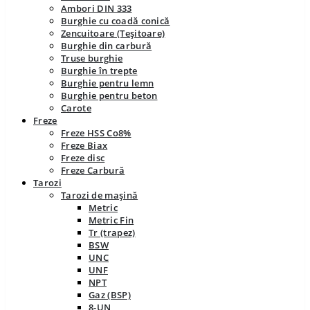
Ambori DIN 333
Burghie cu coadă conică
Zencuitoare (Teșitoare)
Burghie din carbură
Truse burghie
Burghie în trepte
Burghie pentru lemn
Burghie pentru beton
Carote
Freze
Freze HSS Co8%
Freze Biax
Freze disc
Freze Carbură
Tarozi
Tarozi de mașină
Metric
Metric Fin
Tr (trapez)
BSW
UNC
UNF
NPT
Gaz (BSP)
8-UN