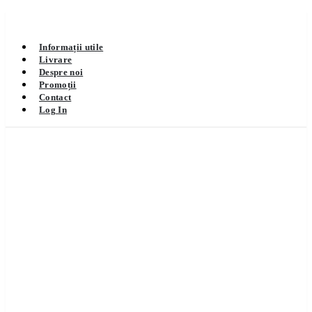
Informații utile
Livrare
Despre noi
Promoții
Contact
Log In