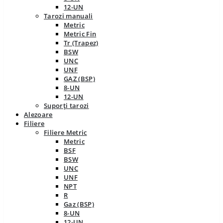
12-UN
Tarozi manuali
Metric
Metric Fin
Tr (Trapez)
BSW
UNC
UNF
GAZ (BSP)
8-UN
12-UN
Suporți tarozi
Alezoare
Filiere
Filiere Metric
Metric
BSF
BSW
UNC
UNF
NPT
R
Gaz (BSP)
8-UN
12-UN