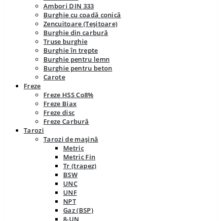
Ambori DIN 333
Burghie cu coadă conică
Zencuitoare (Teșitoare)
Burghie din carbură
Truse burghie
Burghie în trepte
Burghie pentru lemn
Burghie pentru beton
Carote
Freze
Freze HSS Co8%
Freze Biax
Freze disc
Freze Carbură
Tarozi
Tarozi de mașină
Metric
Metric Fin
Tr (trapez)
BSW
UNC
UNF
NPT
Gaz (BSP)
8-UN