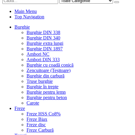
Main Menu
Top Navigation
Burghie
Burghie DIN 338
Burghie DIN 340
Burghie extra lungi
Burghie DIN 1897
Ambori NC
Ambori DIN 333
Burghie cu coadă conică
Zencuitoare (Teșitoare)
Burghie din carbură
Truse burghie
Burghie în trepte
Burghie pentru lemn
Burghie pentru beton
Carote
Freze
Freze HSS Co8%
Freze Biax
Freze disc
Freze Carbură