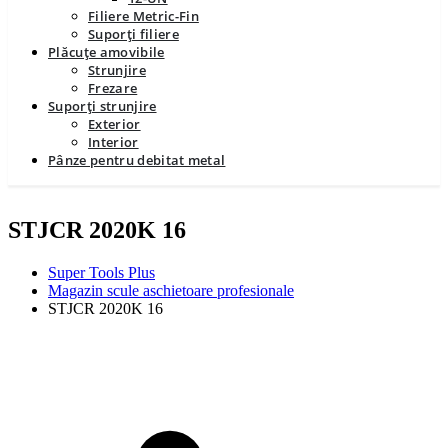
Filiere Metric-Fin
Suporți filiere
Plăcuțe amovibile
Strunjire
Frezare
Suporți strunjire
Exterior
Interior
Pânze pentru debitat metal
STJCR 2020K 16
Super Tools Plus
Magazin scule aschietoare profesionale
STJCR 2020K 16