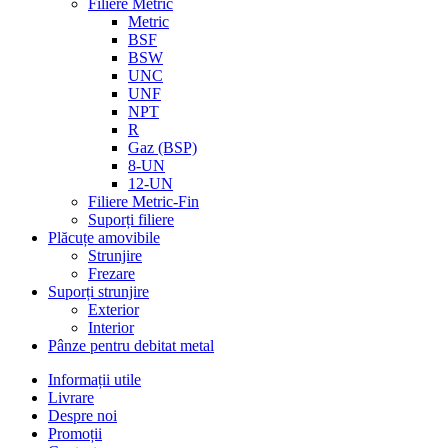
Filiere Metric
Metric
BSF
BSW
UNC
UNF
NPT
R
Gaz (BSP)
8-UN
12-UN
Filiere Metric-Fin
Suporți filiere
Plăcuțe amovibile
Strunjire
Frezare
Suporți strunjire
Exterior
Interior
Pânze pentru debitat metal
Informații utile
Livrare
Despre noi
Promoții