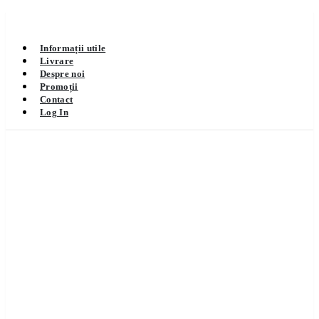
Informații utile
Livrare
Despre noi
Promoții
Contact
Log In