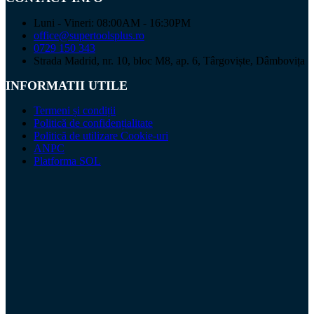
Luni - Vineri: 08:00AM - 16:30PM
office@supertoolsplus.ro
0729 150 343
Strada Madrid, nr. 10, bloc M8, ap. 6, Târgoviște, Dâmbovița
INFORMATII UTILE
Termeni și condiții
Politică de confidențialitate
Politică de utilizare Cookie-uri
ANPC
Platforma SOL