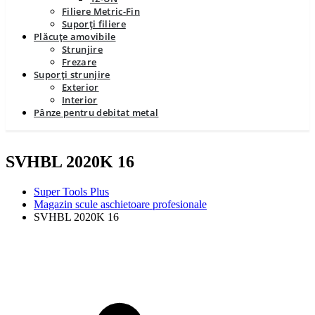
Filiere Metric-Fin
Suporți filiere
Plăcuțe amovibile
Strunjire
Frezare
Suporți strunjire
Exterior
Interior
Pânze pentru debitat metal
SVHBL 2020K 16
Super Tools Plus
Magazin scule aschietoare profesionale
SVHBL 2020K 16