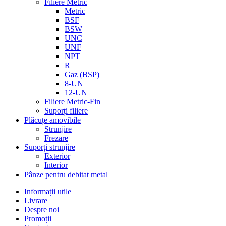
Filiere Metric
Metric
BSF
BSW
UNC
UNF
NPT
R
Gaz (BSP)
8-UN
12-UN
Filiere Metric-Fin
Suporți filiere
Plăcuțe amovibile
Strunjire
Frezare
Suporți strunjire
Exterior
Interior
Pânze pentru debitat metal
Informații utile
Livrare
Despre noi
Promoții