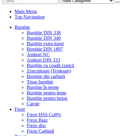
Main Menu
Top Navigation
Burghie
Burghie DIN 338
Burghie DIN 340
Burghie extra lungi
Burghie DIN 1897
Ambori NC
Ambori DIN 333
Burghie cu coadă conică
Zencuitoare (Teșitoare)
Burghie din carbură
Truse burghie
Burghie în trepte
Burghie pentru lemn
Burghie pentru beton
Carote
Freze
Freze HSS Co8%
Freze Biax
Freze disc
Freze Carbură