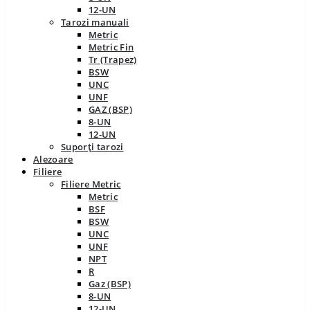
12-UN
Tarozi manuali
Metric
Metric Fin
Tr (Trapez)
BSW
UNC
UNF
GAZ (BSP)
8-UN
12-UN
Suporți tarozi
Alezoare
Filiere
Filiere Metric
Metric
BSF
BSW
UNC
UNF
NPT
R
Gaz (BSP)
8-UN
12-UN