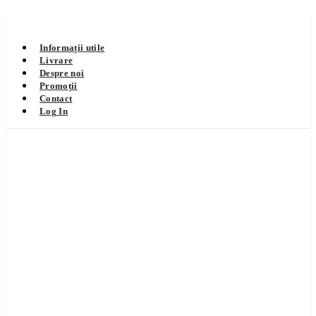
Informații utile
Livrare
Despre noi
Promoții
Contact
Log In