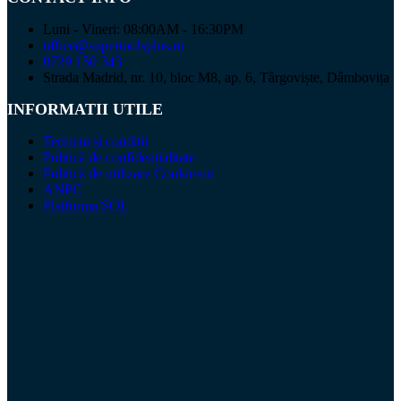
Luni - Vineri: 08:00AM - 16:30PM
office@supertoolsplus.ro
0729 150 343
Strada Madrid, nr. 10, bloc M8, ap. 6, Târgoviște, Dâmbovița
INFORMATII UTILE
Termeni și condiții
Politică de confidențialitate
Politică de utilizare Cookie-uri
ANPC
Platforma SOL