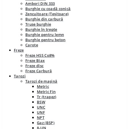
Ambori DIN 333
Burghie cu coadă conică
Zencuitoare (Teșitoare)
Burghie din carbură
Truse burghie
Burghie în trepte
Burghie pentru lemn
Burghie pentru beton
Carote
Freze
Freze HSS Co8%
Freze Biax
Freze disc
Freze Carbură
Tarozi
Tarozi de mașină
Metric
Metric Fin
Tr (trapez)
BSW
UNC
UNF
NPT
Gaz (BSP)
8-UN