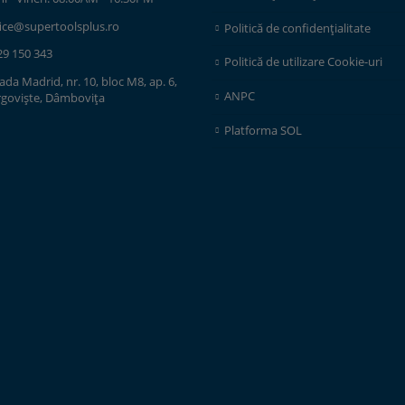
fice@supertoolsplus.ro
Politică de confidențialitate
29 150 343
Politică de utilizare Cookie-uri
ada Madrid, nr. 10, bloc M8, ap. 6,
ANPC
rgoviște, Dâmbovița
Platforma SOL