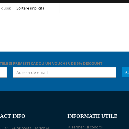
 după:
TELE SI PRIMESTI CADOU UN VOUCHER DE 5% DISCOUNT
ACT INFO
INFORMATII UTILE
Termeni și condiții
i - Vineri: 08:00AM - 16:30PM