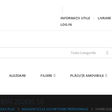
INFORMAȚII UTILE
LIVRARE
LOG IN
ALEZOARE
FILIERE
PLĂCUȚE AMOVIBILE
BR 2020K 16
OOLS PLUS
MAGAZIN SCULE ASCHIETOARE PROFESIONALE
SVHBR 2020