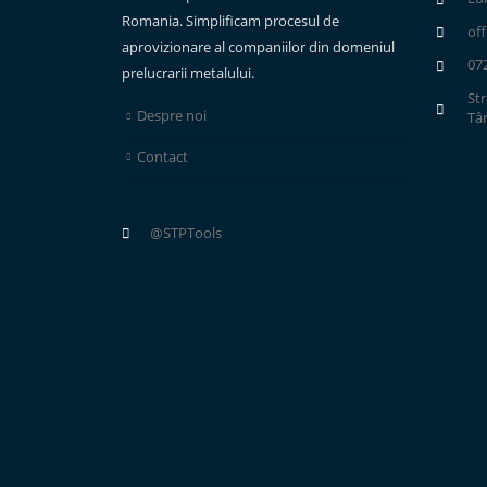
Romania. Simplificam procesul de
of
aprovizionare al companiilor din domeniul
07
prelucrarii metalului.
Str
Despre noi
Tâ
Contact
@STPTools