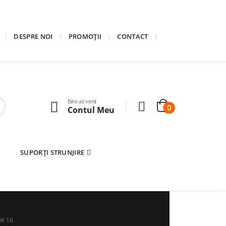
DESPRE NOI
PROMOȚII
CONTACT
Bine ati venit
0
Contul Meu
SUPORȚI STRUNJIRE
K 16