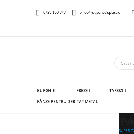
0729 150 343
office@supertoolsplus.ro
BURGHIE
FREZE
TAROZI
PÂNZE PENTRU DEBITAT METAL
SVH
SUPER T