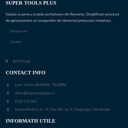
SUPER TOOLS PLUS
Solutia ta pentru sculele aschietoare din Romania. Simplificam procesul
de aprovizionare al companiilor din domeniul prelucrarii metalului.
Despre noi
Contact
@STPTools
CONTACT INFO
Luni - Vineri: 08:00AM - 16:30PM
office@supertoolsplus.ro
0729 150 343
Strada Madrid, nr. 10, bloc M8, ap. 6, Târgoviște, Dâmbovița
INFORMATII UTILE