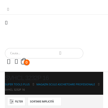
0
SVHCL 3232P 16
SUPER TOOLS PLUS
MAGAZIN SCULE ASCHIETOARE PROFESIONALE
SVHCL 3232P 16
FILTER