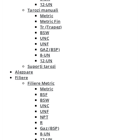
12-UN
Tarozi manuali
Metric
Metric Fin
Tr (Trapez)
BSW
UNC
UNF
GAZ (BSP)
8-UN
12-UN
Suporți tarozi
Alezoare
Filiere
Filiere Metric
Metric
BSF
BSW
UNC
UNF
NPT
R
Gaz (BSP)
8-UN
12-UN