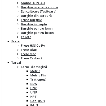
Ambori DIN 333
Burghie cu coadă conică
Zencuitoare (Teșitoare)
Burghie din carbură
Truse burghie
Burghie în trepte
Burghie pentru lemn
Burghie pentru beton
Carote
Freze
Freze HSS Co8%
Freze Biax
Freze disc
Freze Carbură
Tarozi
Tarozi de mașină
Metric
Metric Fin
Tr (trapez)
BSW
UNC
UNF
NPT
Gaz (BSP)
8-UN