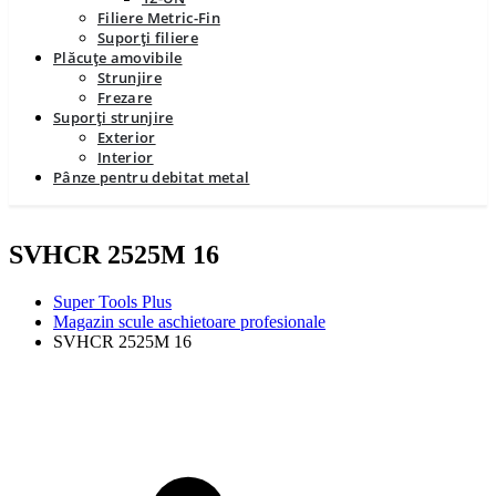
Filiere Metric-Fin
Suporți filiere
Plăcuțe amovibile
Strunjire
Frezare
Suporți strunjire
Exterior
Interior
Pânze pentru debitat metal
SVHCR 2525M 16
Super Tools Plus
Magazin scule aschietoare profesionale
SVHCR 2525M 16