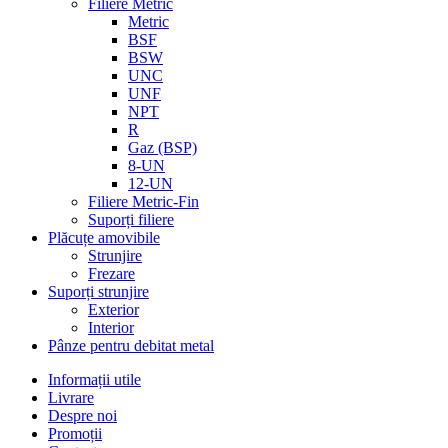
Filiere Metric
Metric
BSF
BSW
UNC
UNF
NPT
R
Gaz (BSP)
8-UN
12-UN
Filiere Metric-Fin
Suporți filiere
Plăcuțe amovibile
Strunjire
Frezare
Suporți strunjire
Exterior
Interior
Pânze pentru debitat metal
Informații utile
Livrare
Despre noi
Promoții