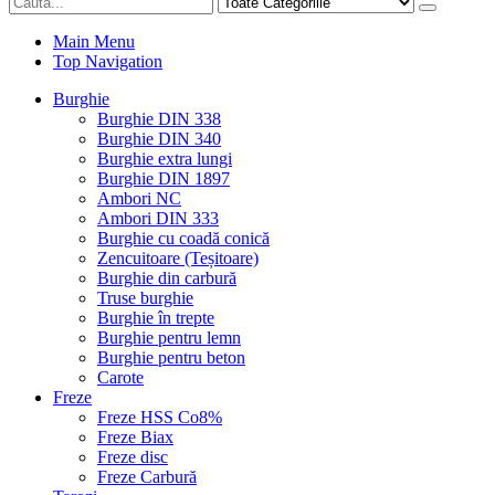
Main Menu
Top Navigation
Burghie
Burghie DIN 338
Burghie DIN 340
Burghie extra lungi
Burghie DIN 1897
Ambori NC
Ambori DIN 333
Burghie cu coadă conică
Zencuitoare (Teșitoare)
Burghie din carbură
Truse burghie
Burghie în trepte
Burghie pentru lemn
Burghie pentru beton
Carote
Freze
Freze HSS Co8%
Freze Biax
Freze disc
Freze Carbură