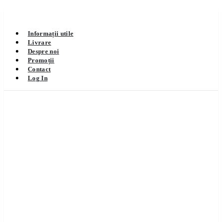
Informații utile
Livrare
Despre noi
Promoții
Contact
Log In