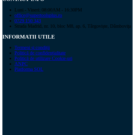
Luni - Vineri: 08:00AM - 16:30PM
office@supertoolsplus.ro
0729 150 343
Strada Madrid, nr. 10, bloc M8, ap. 6, Târgoviște, Dâmbovița
INFORMATII UTILE
Termeni și condiții
Politică de confidențialitate
Politică de utilizare Cookie-uri
ANPC
Platforma SOL