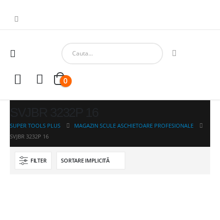
0
SVJBR 3232P 16
SUPER TOOLS PLUS
MAGAZIN SCULE ASCHIETOARE PROFESIONALE
SVJBR 3232P 16
FILTER