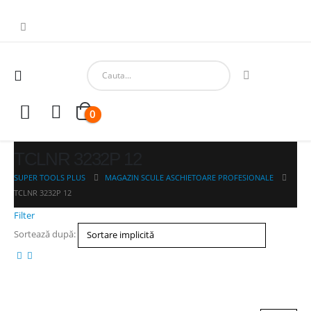
0
TCLNR 3232P 12
SUPER TOOLS PLUS
MAGAZIN SCULE ASCHIETOARE PROFESIONALE
TCLNR 3232P 12
Filter
Sortează după: