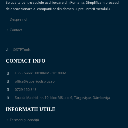
Solutia ta pentru sculele aschietoare din Romania. Simplificam procesul
de aprovizionare al companiilor din domeniul prelucrarii metalului.
Despre noi
Contact
@STPTools
CONTACT INFO
Luni - Vineri: 08:00AM - 16:30PM
office@supertoolsplus.ro
0729 150 343
Strada Madrid, nr. 10, bloc M8, ap. 6, Târgoviște, Dâmbovița
INFORMATII UTILE
Termeni și condiții