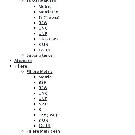
Tarozi manuali
Metric
Metric Fin
Tr (Trapez)
BSW
UNC
UNF
GAZ (BSP)
8-UN
12-UN
Suporți tarozi
Alezoare
Filiere
Filiere Metric
Metric
BSF
BSW
UNC
UNF
NPT
R
Gaz (BSP)
8-UN
12-UN
Filiere Metric-Fin