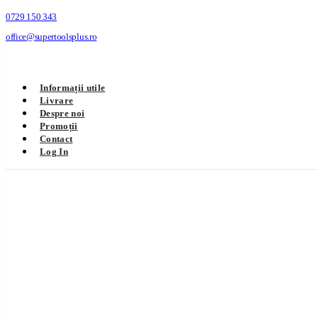
0729 150 343
office@supertoolsplus.ro
Informații utile
Livrare
Despre noi
Promoții
Contact
Log In