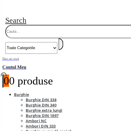
Search
Bine ati venit
Contul Meu
0
0 produse
Burghie
Burghie DIN 338
Burghie DIN 340
Burghie extra lungi
Burghie DIN 1897
Ambori NC
Ambori DIN 333