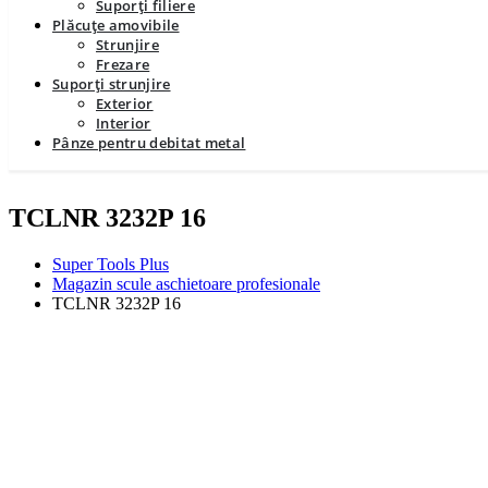
Suporți filiere
Plăcuțe amovibile
Strunjire
Frezare
Suporți strunjire
Exterior
Interior
Pânze pentru debitat metal
TCLNR 3232P 16
Super Tools Plus
Magazin scule aschietoare profesionale
TCLNR 3232P 16