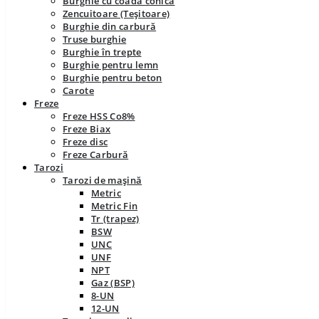
Burghie cu coadă conică
Zencuitoare (Teșitoare)
Burghie din carbură
Truse burghie
Burghie în trepte
Burghie pentru lemn
Burghie pentru beton
Carote
Freze
Freze HSS Co8%
Freze Biax
Freze disc
Freze Carbură
Tarozi
Tarozi de mașină
Metric
Metric Fin
Tr (trapez)
BSW
UNC
UNF
NPT
Gaz (BSP)
8-UN
12-UN