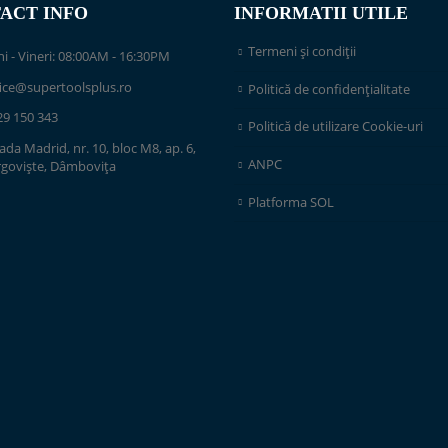
ACT INFO
INFORMATII UTILE
Termeni și condiții
i - Vineri: 08:00AM - 16:30PM
fice@supertoolsplus.ro
Politică de confidențialitate
29 150 343
Politică de utilizare Cookie-uri
ada Madrid, nr. 10, bloc M8, ap. 6,
ANPC
rgoviște, Dâmbovița
Platforma SOL