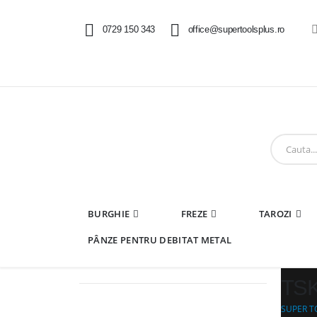
0729 150 343
office@supertoolsplus.ro
BURGHIE
FREZE
TAROZI
PÂNZE PENTRU DEBITAT METAL
TSK
SUPER T