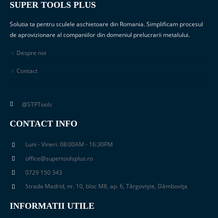
SUPER TOOLS PLUS
Solutia ta pentru sculele aschietoare din Romania. Simplificam procesul
de aprovizionare al companiilor din domeniul prelucrarii metalului.
Despre noi
Contact
@STPTools
CONTACT INFO
Luni - Vineri: 08:00AM - 16:30PM
office@supertoolsplus.ro
0729 150 343
Strada Madrid, nr. 10, bloc M8, ap. 6, Târgoviște, Dâmbovița
INFORMATII UTILE