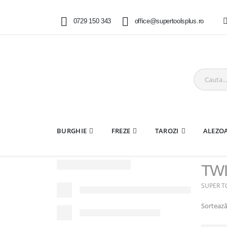
0729 150 343
office@supertoolsplus.ro
BURGHIE
FREZE
TAROZI
ALEZO
TWL
SUPER T
Sortează