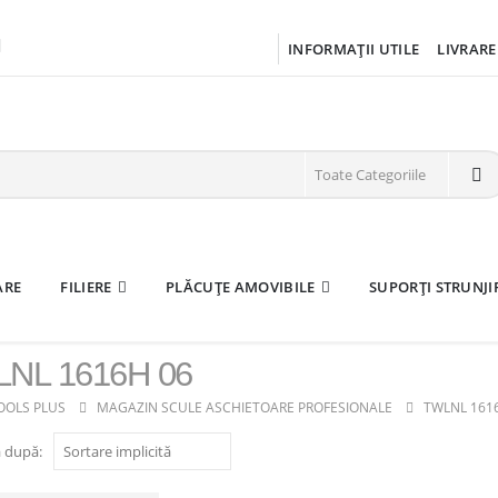
INFORMAȚII UTILE
LIVRARE
ARE
FILIERE
PLĂCUȚE AMOVIBILE
SUPORȚI STRUNJI
NL 1616H 06
OOLS PLUS
MAGAZIN SCULE ASCHIETOARE PROFESIONALE
TWLNL 161
 după: