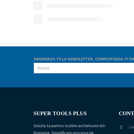
ABONEAZA-TE LA NEWSLETTER, COMPLETEAZA-TI DA
SUPER TOOLS PLUS
CONT
Solutia ta pentru sculele aschietoare din
Lu
Romania. Simplificam procesul de