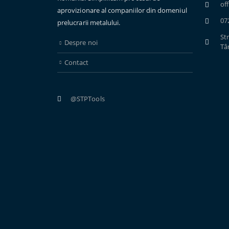
of
aprovizionare al companiilor din domeniul
07
prelucrarii metalului.
Str
Despre noi
Tâ
Contact
@STPTools