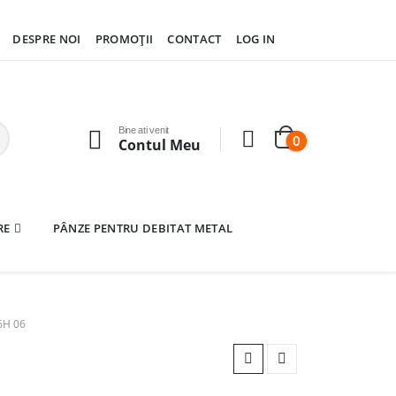
DESPRE NOI
PROMOȚII
CONTACT
LOG IN
Bine ati venit
0
Contul Meu
RE
PÂNZE PENTRU DEBITAT METAL
6H 06