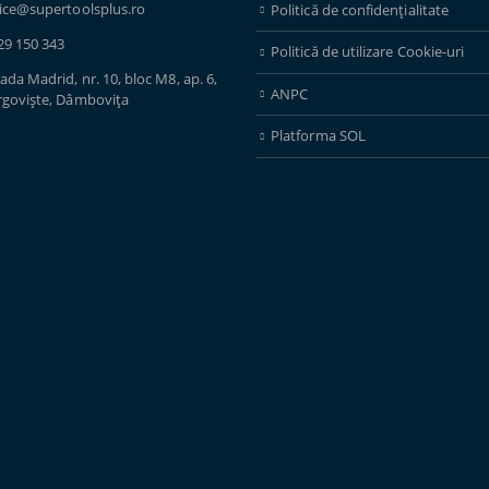
fice@supertoolsplus.ro
Politică de confidențialitate
29 150 343
Politică de utilizare Cookie-uri
ada Madrid, nr. 10, bloc M8, ap. 6,
ANPC
rgoviște, Dâmbovița
Platforma SOL