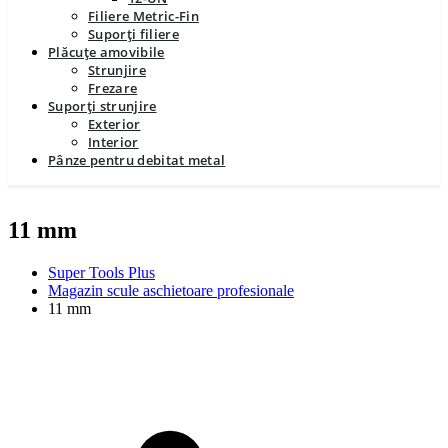
Filiere Metric-Fin
Suporți filiere
Plăcuțe amovibile
Strunjire
Frezare
Suporți strunjire
Exterior
Interior
Pânze pentru debitat metal
11 mm
Super Tools Plus
Magazin scule aschietoare profesionale
11 mm