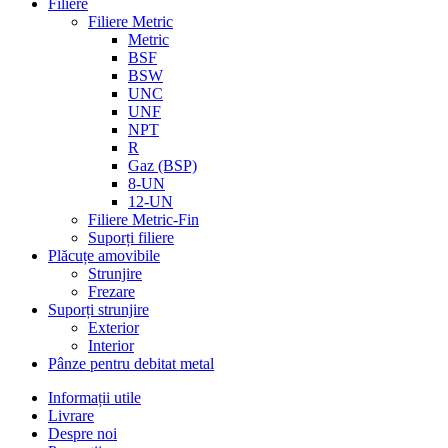
Filiere
Filiere Metric
Metric
BSF
BSW
UNC
UNF
NPT
R
Gaz (BSP)
8-UN
12-UN
Filiere Metric-Fin
Suporți filiere
Plăcuțe amovibile
Strunjire
Frezare
Suporți strunjire
Exterior
Interior
Pânze pentru debitat metal
Informații utile
Livrare
Despre noi