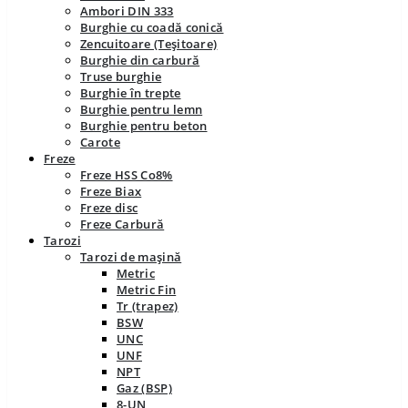
Ambori DIN 333
Burghie cu coadă conică
Zencuitoare (Teșitoare)
Burghie din carbură
Truse burghie
Burghie în trepte
Burghie pentru lemn
Burghie pentru beton
Carote
Freze
Freze HSS Co8%
Freze Biax
Freze disc
Freze Carbură
Tarozi
Tarozi de mașină
Metric
Metric Fin
Tr (trapez)
BSW
UNC
UNF
NPT
Gaz (BSP)
8-UN