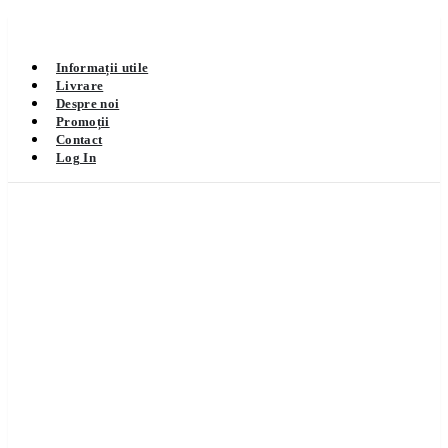
Informații utile
Livrare
Despre noi
Promoții
Contact
Log In