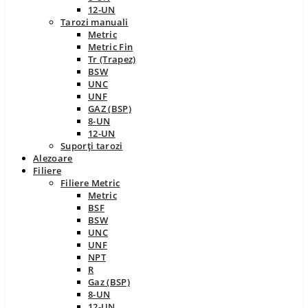
12-UN
Tarozi manuali
Metric
Metric Fin
Tr (Trapez)
BSW
UNC
UNF
GAZ (BSP)
8-UN
12-UN
Suporți tarozi
Alezoare
Filiere
Filiere Metric
Metric
BSF
BSW
UNC
UNF
NPT
R
Gaz (BSP)
8-UN
12-UN