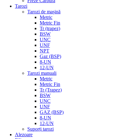
Freze Carbură
Tarozi
Tarozi de mașină
Metric
Metric Fin
Tr (trapez)
BSW
UNC
UNF
NPT
Gaz (BSP)
8-UN
12-UN
Tarozi manuali
Metric
Metric Fin
Tr (Trapez)
BSW
UNC
UNF
GAZ (BSP)
8-UN
12-UN
Suporți tarozi
Alezoare