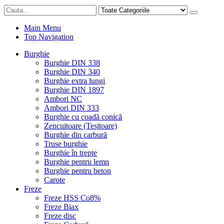
Main Menu
Top Navigation
Burghie
Burghie DIN 338
Burghie DIN 340
Burghie extra lungi
Burghie DIN 1897
Ambori NC
Ambori DIN 333
Burghie cu coadă conică
Zencuitoare (Teșitoare)
Burghie din carbură
Truse burghie
Burghie în trepte
Burghie pentru lemn
Burghie pentru beton
Carote
Freze
Freze HSS Co8%
Freze Biax
Freze disc