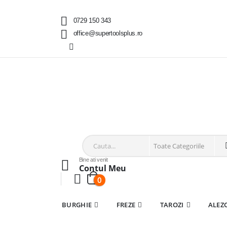
0729 150 343
office@supertoolsplus.ro
Bine ati venit
Contul Meu
0
BURGHIE
FREZE
TAROZI
ALEZ