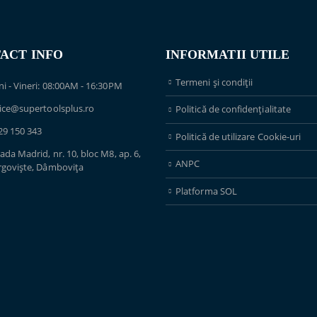
ACT INFO
INFORMATII UTILE
Termeni și condiții
ni - Vineri: 08:00AM - 16:30PM
fice@supertoolsplus.ro
Politică de confidențialitate
29 150 343
Politică de utilizare Cookie-uri
ada Madrid, nr. 10, bloc M8, ap. 6,
ANPC
rgoviște, Dâmbovița
Platforma SOL