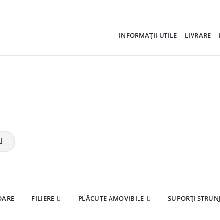
INFORMAȚII UTILE
LIVRARE
OARE
FILIERE
PLĂCUȚE AMOVIBILE
SUPORȚI STRUNJ