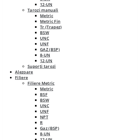
12-UN
Tarozi manuali
Metric
Metric Fin
Tr (Trapez)
BSW
UNC
UNF
GAZ (BSP)
8-UN
12-UN
Suporți tarozi
Alezoare
Filiere
Filiere Metric
Metric
BSF
BSW
UNC
UNF
NPT
R
Gaz (BSP)
8-UN
12-UN