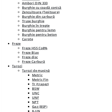
Ambori DIN 333
Burghie cu coadă conică
Zencuitoare (Teșitoare)
Burghie din carbură
Truse burghie
Burghie în trepte
Burghie pentru lemn
Burghie pentru beton
Carote
Freze
Freze HSS Co8%
Freze Biax
Freze disc
Freze Carbură
Tarozi
Tarozi de mașină
Metric
Metric Fin
Tr (trapez)
BSW
UNC
UNF
NPT
Gaz (BSP)
8-UN