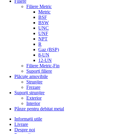
Filiere
Filiere Metric
Metric
BSF
BSW
UNC
UNF
NPT
R
Gaz (BSP)
8-UN
12-UN
Filiere Metric-Fin
Suporți filiere
Plăcuțe amovibile
Strunjire
Frezare
Suporți strunjire
Exterior
Interior
Pânze pentru debitat metal
Informații utile
Livrare
Despre noi