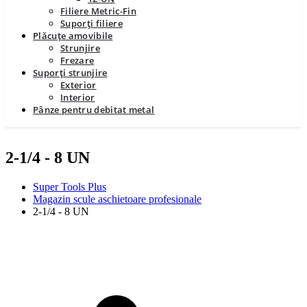
Filiere Metric-Fin
Suporți filiere
Plăcuțe amovibile
Strunjire
Frezare
Suporți strunjire
Exterior
Interior
Pânze pentru debitat metal
2-1/4 - 8 UN
Super Tools Plus
Magazin scule aschietoare profesionale
2-1/4 - 8 UN