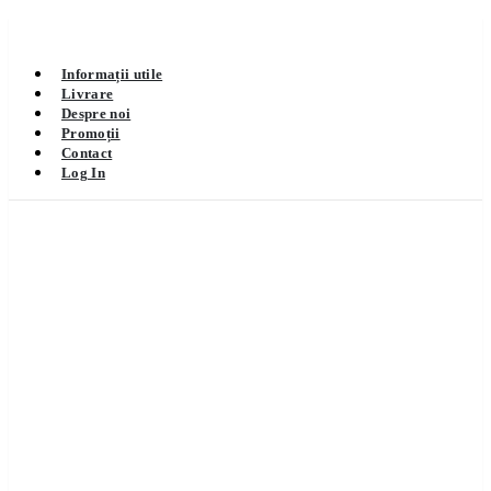
Informații utile
Livrare
Despre noi
Promoții
Contact
Log In