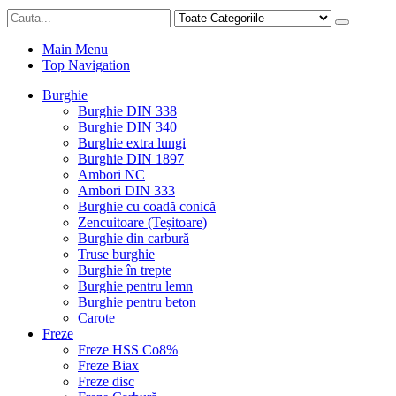
Main Menu
Top Navigation
Burghie
Burghie DIN 338
Burghie DIN 340
Burghie extra lungi
Burghie DIN 1897
Ambori NC
Ambori DIN 333
Burghie cu coadă conică
Zencuitoare (Teșitoare)
Burghie din carbură
Truse burghie
Burghie în trepte
Burghie pentru lemn
Burghie pentru beton
Carote
Freze
Freze HSS Co8%
Freze Biax
Freze disc