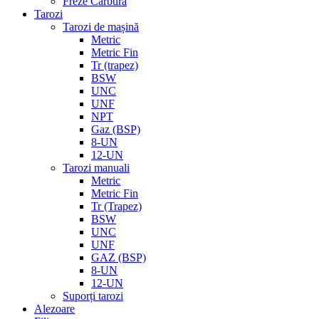
Freze Carbură
Tarozi
Tarozi de mașină
Metric
Metric Fin
Tr (trapez)
BSW
UNC
UNF
NPT
Gaz (BSP)
8-UN
12-UN
Tarozi manuali
Metric
Metric Fin
Tr (Trapez)
BSW
UNC
UNF
GAZ (BSP)
8-UN
12-UN
Suporți tarozi
Alezoare