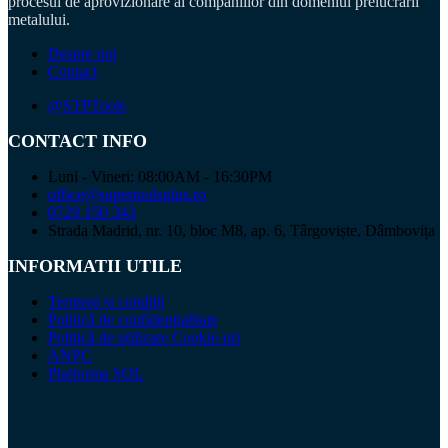
procesul de aprovizionare al companiilor din domeniul prelucrarii
metalului.
Despre noi
Contact
@STPTools
CONTACT INFO
Luni - Vineri: 08:00AM - 16:30PM
office@supertoolsplus.ro
0729 150 343
Strada Madrid, nr. 10, bloc M8, ap. 6, Târgoviște, Dâmbovița
INFORMATII UTILE
Termeni și condiții
Politică de confidențialitate
Politică de utilizare Cookie-uri
ANPC
Platforma SOL