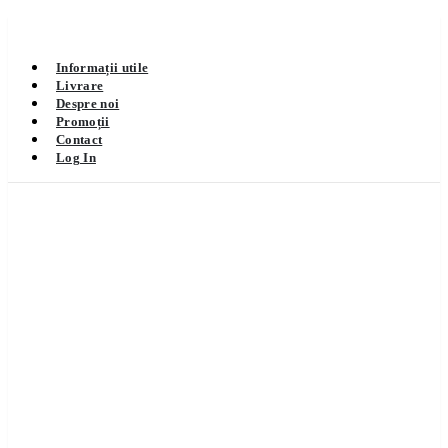
Informații utile
Livrare
Despre noi
Promoții
Contact
Log In