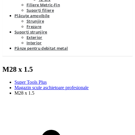
Filiere Metric-Fin
Suporți filiere
Plăcuțe amovibile
Strunjire
Frezare
Suporți strunjire
Exterior
Interior
Pânze pentru debitat metal
M28 x 1.5
Super Tools Plus
Magazin scule aschietoare profesionale
M28 x 1.5