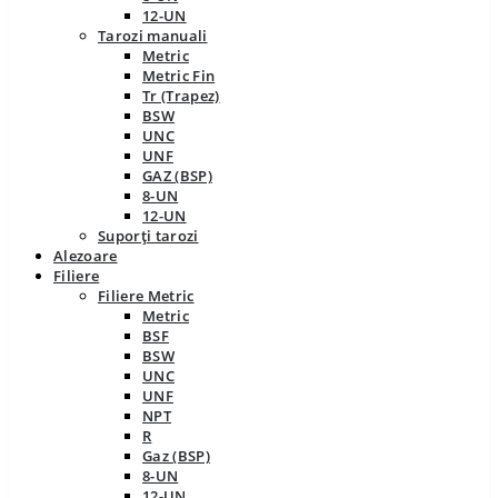
12-UN
Tarozi manuali
Metric
Metric Fin
Tr (Trapez)
BSW
UNC
UNF
GAZ (BSP)
8-UN
12-UN
Suporți tarozi
Alezoare
Filiere
Filiere Metric
Metric
BSF
BSW
UNC
UNF
NPT
R
Gaz (BSP)
8-UN
12-UN