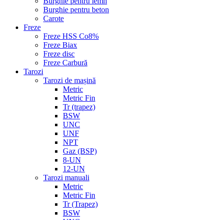
Burghie pentru lemn
Burghie pentru beton
Carote
Freze
Freze HSS Co8%
Freze Biax
Freze disc
Freze Carbură
Tarozi
Tarozi de mașină
Metric
Metric Fin
Tr (trapez)
BSW
UNC
UNF
NPT
Gaz (BSP)
8-UN
12-UN
Tarozi manuali
Metric
Metric Fin
Tr (Trapez)
BSW