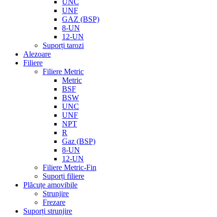
UNC
UNF
GAZ (BSP)
8-UN
12-UN
Suporți tarozi
Alezoare
Filiere
Filiere Metric
Metric
BSF
BSW
UNC
UNF
NPT
R
Gaz (BSP)
8-UN
12-UN
Filiere Metric-Fin
Suporți filiere
Plăcuțe amovibile
Strunjire
Frezare
Suporți strunjire