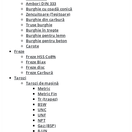
Ambori DIN 333
Burghie cu coadă conică
Zencuitoare (Teșitoare)
Burghie din carbură
Truse burghie
Burghie în trepte
Burghie pentru lemn
Burghie pentru beton
Carote
Freze
Freze HSS Co8%
Freze Biax
Freze disc
Freze Carbură
Tarozi
Tarozi de mașină
Metric
Metric Fin
Tr (trapez)
BSW
UNC
UNF
NPT
Gaz (BSP)
8-UN