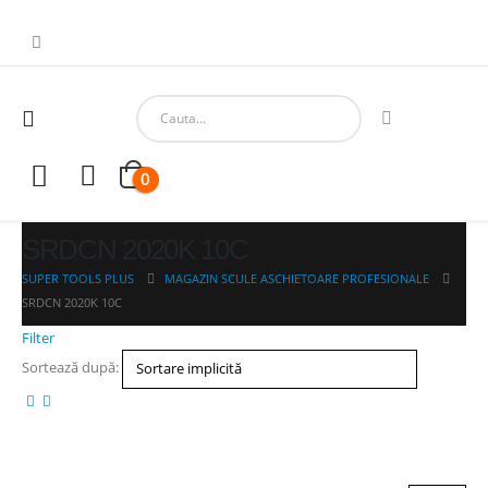
0
SRDCN 2020K 10C
SUPER TOOLS PLUS
MAGAZIN SCULE ASCHIETOARE PROFESIONALE
SRDCN 2020K 10C
Filter
Sortează după: