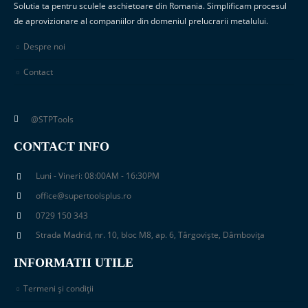
Solutia ta pentru sculele aschietoare din Romania. Simplificam procesul
de aprovizionare al companiilor din domeniul prelucrarii metalului.
Despre noi
Contact
@STPTools
CONTACT INFO
Luni - Vineri: 08:00AM - 16:30PM
office@supertoolsplus.ro
0729 150 343
Strada Madrid, nr. 10, bloc M8, ap. 6, Târgoviște, Dâmbovița
INFORMATII UTILE
Termeni și condiții