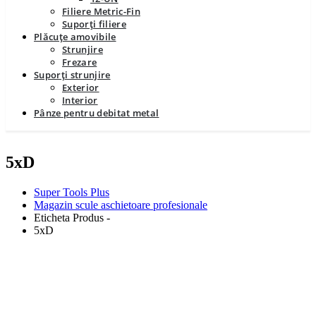
Filiere Metric-Fin
Suporți filiere
Plăcuțe amovibile
Strunjire
Frezare
Suporți strunjire
Exterior
Interior
Pânze pentru debitat metal
5xD
Super Tools Plus
Magazin scule aschietoare profesionale
Eticheta Produs -
5xD