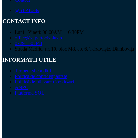
@STPTools
CONTACT INFO
Luni - Vineri: 08:00AM - 16:30PM
office@supertoolsplus.ro
0729 150 343
Strada Madrid, nr. 10, bloc M8, ap. 6, Târgoviște, Dâmbovița
INFORMATII UTILE
Termeni și condiții
Politică de confidențialitate
Politică de utilizare Cookie-uri
ANPC
Platforma SOL