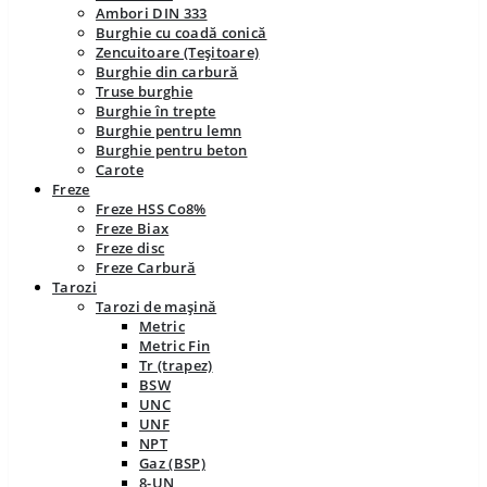
Ambori DIN 333
Burghie cu coadă conică
Zencuitoare (Teșitoare)
Burghie din carbură
Truse burghie
Burghie în trepte
Burghie pentru lemn
Burghie pentru beton
Carote
Freze
Freze HSS Co8%
Freze Biax
Freze disc
Freze Carbură
Tarozi
Tarozi de mașină
Metric
Metric Fin
Tr (trapez)
BSW
UNC
UNF
NPT
Gaz (BSP)
8-UN