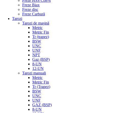
Freze HSS Co8%
Freze Biax
Freze disc
Freze Carbură
Tarozi
Tarozi de mașină
Metric
Metric Fin
Tr (trapez)
BSW
UNC
UNF
NPT
Gaz (BSP)
8-UN
12-UN
Tarozi manuali
Metric
Metric Fin
Tr (Trapez)
BSW
UNC
UNF
GAZ (BSP)
8-UN