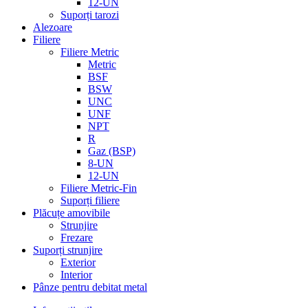
12-UN
Suporți tarozi
Alezoare
Filiere
Filiere Metric
Metric
BSF
BSW
UNC
UNF
NPT
R
Gaz (BSP)
8-UN
12-UN
Filiere Metric-Fin
Suporți filiere
Plăcuțe amovibile
Strunjire
Frezare
Suporți strunjire
Exterior
Interior
Pânze pentru debitat metal