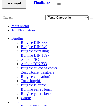
Finalizare
Vezi coșul
Main Menu
Top Navigation
Burghie
Burghie DIN 338
Burghie DIN 340
Burghie extra lungi
Burghie DIN 1897
Ambori NC
Ambori DIN 333
Burghie cu coadă conică
Zencuitoare (Teșitoare)
Burghie din carbură
Truse burghie
Burghie în trepte
Burghie pentru lemn
Burghie pentru beton
Carote
Freze