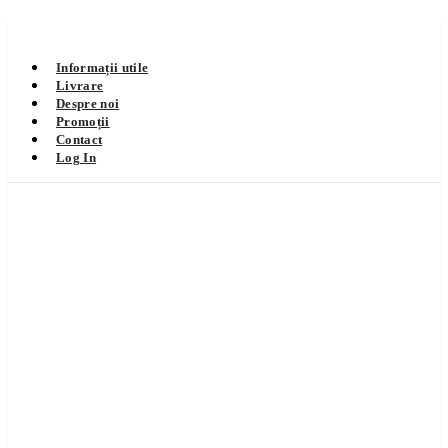
Informații utile
Livrare
Despre noi
Promoții
Contact
Log In