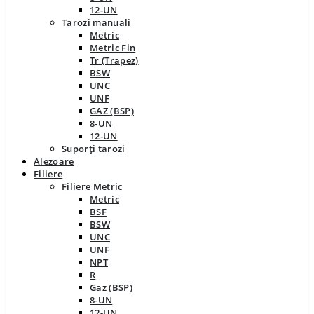
12-UN
Tarozi manuali
Metric
Metric Fin
Tr (Trapez)
BSW
UNC
UNF
GAZ (BSP)
8-UN
12-UN
Suporți tarozi
Alezoare
Filiere
Filiere Metric
Metric
BSF
BSW
UNC
UNF
NPT
R
Gaz (BSP)
8-UN
12-UN