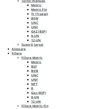
Tarozi manuali
Metric
Metric Fin
Tr (Trapez)
BSW
UNC
UNF
GAZ (BSP)
8-UN
12-UN
Suporți tarozi
Alezoare
Filiere
Filiere Metric
Metric
BSF
BSW
UNC
UNF
NPT
R
Gaz (BSP)
8-UN
12-UN
Filiere Metric-Fin