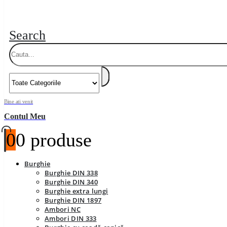
Search
Bine ati venit
Contul Meu
0
0 produse
Burghie
Burghie DIN 338
Burghie DIN 340
Burghie extra lungi
Burghie DIN 1897
Ambori NC
Ambori DIN 333