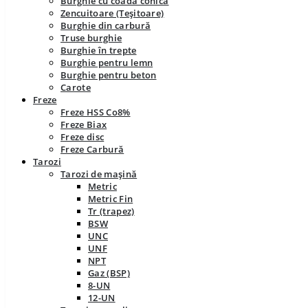
Burghie cu coadă conică
Zencuitoare (Teșitoare)
Burghie din carbură
Truse burghie
Burghie în trepte
Burghie pentru lemn
Burghie pentru beton
Carote
Freze
Freze HSS Co8%
Freze Biax
Freze disc
Freze Carbură
Tarozi
Tarozi de mașină
Metric
Metric Fin
Tr (trapez)
BSW
UNC
UNF
NPT
Gaz (BSP)
8-UN
12-UN