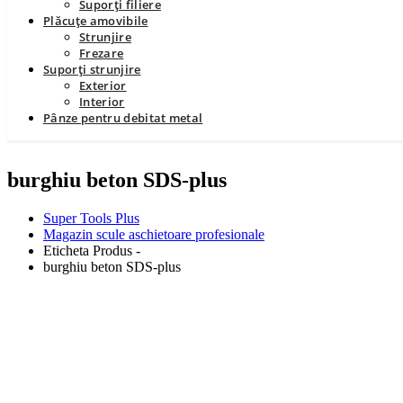
Suporți filiere
Plăcuțe amovibile
Strunjire
Frezare
Suporți strunjire
Exterior
Interior
Pânze pentru debitat metal
burghiu beton SDS-plus
Super Tools Plus
Magazin scule aschietoare profesionale
Eticheta Produs -
burghiu beton SDS-plus