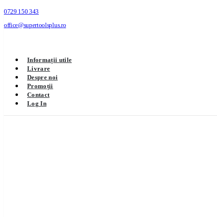
0729 150 343
office@supertoolsplus.ro
Informații utile
Livrare
Despre noi
Promoții
Contact
Log In