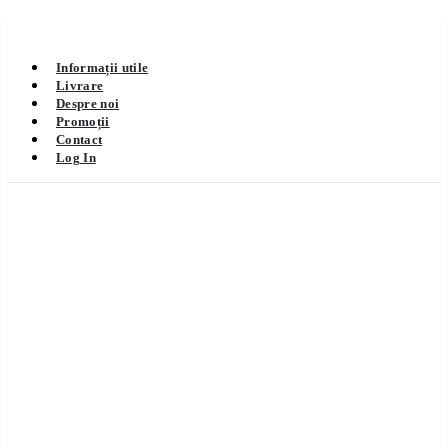
Informații utile
Livrare
Despre noi
Promoții
Contact
Log In