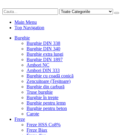
Main Menu
Top Navigation
Burghie
Burghie DIN 338
Burghie DIN 340
Burghie extra lungi
Burghie DIN 1897
Ambori NC
Ambori DIN 333
Burghie cu coadă conică
Zencuitoare (Teșitoare)
Burghie din carbură
Truse burghie
Burghie în trepte
Burghie pentru lemn
Burghie pentru beton
Carote
Freze
Freze HSS Co8%
Freze Biax