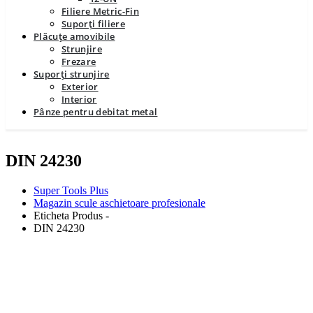
Filiere Metric-Fin
Suporți filiere
Plăcuțe amovibile
Strunjire
Frezare
Suporți strunjire
Exterior
Interior
Pânze pentru debitat metal
DIN 24230
Super Tools Plus
Magazin scule aschietoare profesionale
Eticheta Produs -
DIN 24230