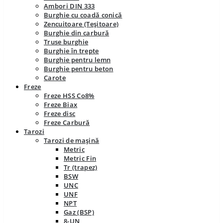
Ambori DIN 333
Burghie cu coadă conică
Zencuitoare (Teșitoare)
Burghie din carbură
Truse burghie
Burghie în trepte
Burghie pentru lemn
Burghie pentru beton
Carote
Freze
Freze HSS Co8%
Freze Biax
Freze disc
Freze Carbură
Tarozi
Tarozi de mașină
Metric
Metric Fin
Tr (trapez)
BSW
UNC
UNF
NPT
Gaz (BSP)
8-UN