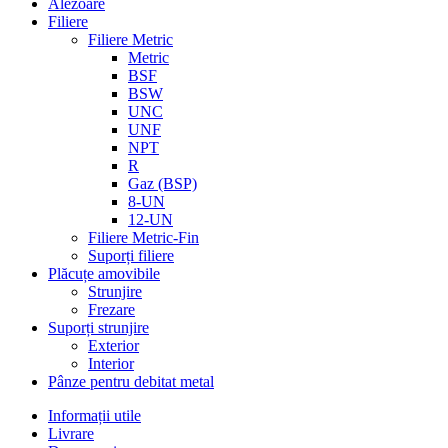
Alezoare
Filiere
Filiere Metric
Metric
BSF
BSW
UNC
UNF
NPT
R
Gaz (BSP)
8-UN
12-UN
Filiere Metric-Fin
Suporți filiere
Plăcuțe amovibile
Strunjire
Frezare
Suporți strunjire
Exterior
Interior
Pânze pentru debitat metal
Informații utile
Livrare