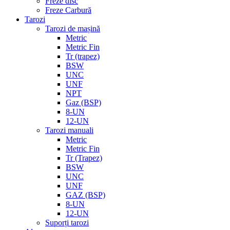
Freze disc
Freze Carbură
Tarozi
Tarozi de mașină
Metric
Metric Fin
Tr (trapez)
BSW
UNC
UNF
NPT
Gaz (BSP)
8-UN
12-UN
Tarozi manuali
Metric
Metric Fin
Tr (Trapez)
BSW
UNC
UNF
GAZ (BSP)
8-UN
12-UN
Suporți tarozi