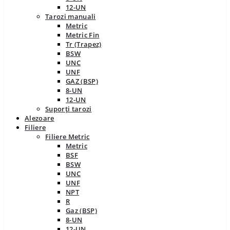
12-UN
Tarozi manuali
Metric
Metric Fin
Tr (Trapez)
BSW
UNC
UNF
GAZ (BSP)
8-UN
12-UN
Suporți tarozi
Alezoare
Filiere
Filiere Metric
Metric
BSF
BSW
UNC
UNF
NPT
R
Gaz (BSP)
8-UN
12-UN